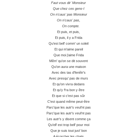
Faut vous dir' Monsieur
Que chez ces gens-l
On n'caus' pas Monsieur
On n'caus' pas,
On compte.
Et puis, et puis,
Et puis, il y a Frida
Qu'est bell' comm' un soleil
Et qui m'aime pareil
Que moi j'aime Frida
Mêm' qu'on se dit souvent
Qu'on aura une maison
Avec des tas d'fenêtr's
Avec presqu' pas de murs
Et qu'on vivra dedans
Et qu'y f'ra bon y être
Et que si c'est pas sûr
C'est quand même peut-être
Parc'que les autr's veul'nt pas
Parc'que les autr's veul'nt pas
Les autr's y disent comme ça
Qu'ell' est trop bell' pour moi
Que je suis tout just' bon
A écorcher les chats