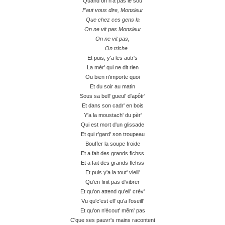
Quand on n'a pas le sou
Faut vous dire, Monsieur
Que chez ces gens la
On ne vit pas Monsieur
On ne vit pas,
On triche
Et puis, y'a les autr's
La mèr' qui ne dit rien
Ou bien n'importe quoi
Et du soir au matin
Sous sa bell' gueul' d'apôtr'
Et dans son cadr' en bois
Y'a la moustach' du pèr'
Qui est mort d'un glissade
Et qui r'gard' son troupeau
Bouffer la soupe froide
Et a fait des grands flchss
Et a fait des grands flchss
Et puis y'a la tout' vieill'
Qu'en finit pas d'vibrer
Et qu'on attend qu'ell' crèv'
Vu qu'c'est ell' qu'a l'oseill'
Et qu'on n'écout' mêm' pas
C'que ses pauvr's mains racontent