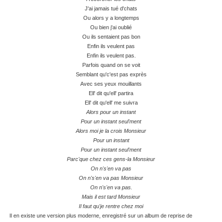
J'ai jamais tué d'chats
Ou alors y a longtemps
Ou bien j'ai oublié
Ou ils sentaient pas bon
Enfin ils veulent pas
Enfin ils veulent pas.
Parfois quand on se voit
Semblant qu'c'est pas exprès
Avec ses yeux mouillants
Ell' dit qu'ell' partira
Ell' dit qu'ell' me suivra
Alors pour un instant
Pour un instant seul'ment
Alors moi je la crois Monsieur
Pour un instant
Pour un instant seul'ment
Parc'que chez ces gens-la Monsieur
On n's'en va pas
On n's'en va pas Monsieur
On n's'en va pas.
Mais il est tard Monsieur
Il faut qu'je rentre chez moi
Il en existe une version plus moderne, enregistré sur un album de reprise de