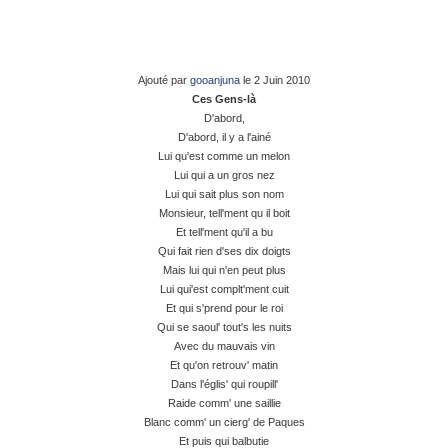
Ajouté par
gooanjuna
le
2 Juin 2010
Ces Gens-là
D'abord,
D'abord, il y a l'ainé
Lui qu'est comme un melon
Lui qui a un gros nez
Lui qui sait plus son nom
Monsieur, tell'ment qu il boit
Et tell'ment qu'il a bu
Qui fait rien d'ses dix doigts
Mais lui qui n'en peut plus
Lui qui'est complt'ment cuit
Et qui s'prend pour le roi
Qui se saoul' tout's les nuits
Avec du mauvais vin
Et qu'on retrouv' matin
Dans l'églis' qui roupill'
Raide comm' une saillie
Blanc comm' un cierg' de Paques
Et puis qui balbutie