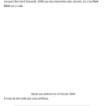
Jacques Brel (AuX SuivantS, 1998) par des interprètes plus récents. Ici, c’est
Noir
Désir
qui ‘y colle.
Ajouté par
philonico
le
14 Février 2008
À vous de dire celle que vous préférez.