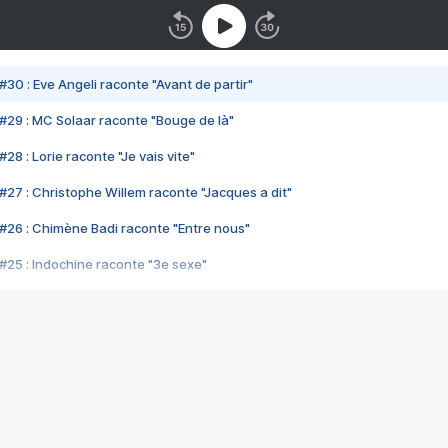
#30 : Eve Angeli raconte "Avant de partir"
#29 : MC Solaar raconte "Bouge de là"
28 : Lorie raconte "Je vais vite"
#27 : Christophe Willem raconte "Jacques a dit"
#26 : Chimène Badi raconte "Entre nous"
#25 : Indochine raconte "3e sexe"
#24 : Zaho raconte "C'est chelou"
#23 : Patrick Bruel raconte "Au café des délices"
#22 : Kyo raconte "Le chemin"
#21 : Nolwenn Leroy raconte "Cassé"
#20 : Patrick Hernandez raconte "Born to be alive"