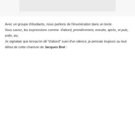
Avec un groupe d'étudiants, nous parlions de l’énumération dans un texte.
Vous savez, les expressions comme
d’abord, premièrement, ensuite, après, et puis,
enfin
, etc.
Je signalais que lorsqu’on dit "d’abord" suivi d'un silence, je pensais toujours au tout
début de cette chanson de
Jacques Brel
: