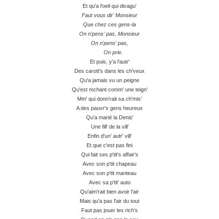
Et qu'a l'oeil qui divagu'
Faut vous dir' Monsieur
Que chez ces gens-la
On n'pens' pas, Monsieur
On n'pens' pas,
On prie.
Et puis, y'a l'autr'
Des carott's dans les ch'veux
Qu'a jamais vu un peigne
Qu'est mchant comm' une teign'
Mm' qui donn'rait sa ch'mis'
A des pauvr's gens heureux
Qu'a marié la Denis'
Une fill' de la vill'
Enfin d'un' autr' vill'
Et que c'est pas fini
Qui fait ses p'tit's affair's
Avec son p'tit chapeau
Avec son p'tit manteau
Avec sa p'tit' auto
Qu'aim'rait bien avoir l'air
Mais qu'a pas l'air du tout
Faut pas jouer les rich's