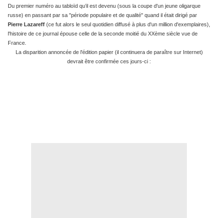
Du premier numéro au tabloïd qu’il est devenu (sous la coupe d'un jeune oligarque
russe
)
en passant par sa "période populaire et de qualité" quand il était dirigé par
Pierre Lazareff
(ce fut alors le seul quotidien diffusé à plus d'un million d'exemplaires),
l'histoire de ce journal épouse celle de la seconde moitié du XXème siècle vue de
France.
La disparition annonc
ée
de l'
é
dition papier (il continuera de paraître sur Internet)
devrait être confirm
ée ces jours-ci :