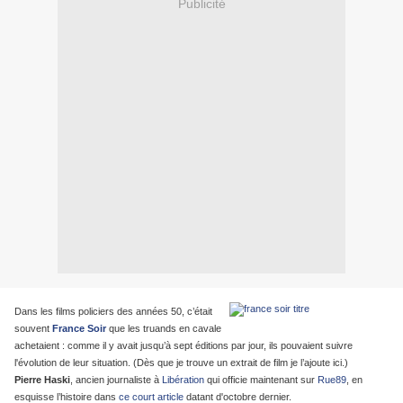
Publicité
Dans les films policiers des années 50, c’était
souvent
France Soir
que les truands en cavale
achetaient : comme il y avait jusqu’à sept éditions par jour, ils pouvaient suivre
l'évolution de leur situation. (Dès que je trouve un extrait de film je l’ajoute ici.)
Pierre Haski
, ancien journaliste à
Libération
qui officie maintenant sur
Rue89
, en
esquisse l’histoire dans
ce court article
datant d'octobre dernier.