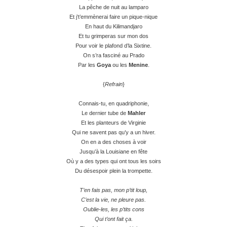
La pêche de nuit au lamparo
Et j’t’emmènerai faire un pique-nique
En haut du Kilimandjaro
Et tu grimperas sur mon dos
Pour voir le plafond d’la Sixtine.
On s’ra fasciné au Prado
Par les
Goya
ou les
Menine
.
{
Refrain
}
Connais-tu, en quadriphonie,
Le dernier tube de
Mahler
Et les planteurs de Virginie
Qui ne savent pas qu’y a un hiver.
On en a des choses à voir
Jusqu’à la Louisiane en fête
Où y a des types qui ont tous les soirs
Du désespoir plein la trompette.
T’en fais pas, mon p’tit loup,
C’est la vie, ne pleure pas.
Oublie-les, les p’tits cons
Qui t’ont fait ça.