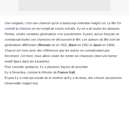
Une rengaine, c’est une chanson qu’on a beaucoup entendue malgré soi. Le film
On
connaît la chanson
en est rempli de courts extraits. Il y en a de toutes les époques.
Parfois, seules certaines générations s'en souviennent. A priori, aucun français ne
connaissait toutes ces chansons en découvrant le film. Les auteurs du film sont de
générations différentes (
Resnais
né en 1922,
Bacri
en 1951 et
Jaoui
en 1964).
Chacun est venu avec des références que les autres ne connaissaient pas
forcément. Cet hiver, nous allons visiter les trente-six chansons (dont une bonne
moitié figure dans les karaokés).
Pour consoler quelqu’un, il y a plusieurs façons de procéder.
Il y a l’invective, comme le
Résiste
de
France Gall
.
Et puis il y a celui qui essaie de te montrer qu’il y a du beau, des choses qui peuvent
t’émerveiller malgré tout.