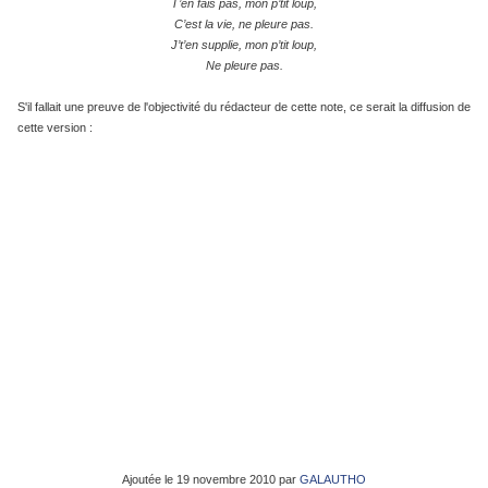
T’en fais pas, mon p’tit loup,
C’est la vie, ne pleure pas.
J’t’en supplie, mon p’tit loup,
Ne pleure pas.
S'il fallait une preuve de l'objectivité du rédacteur de cette note, ce serait la diffusion de
cette version :
Ajoutée le 19 novembre 2010 par
GALAUTHO