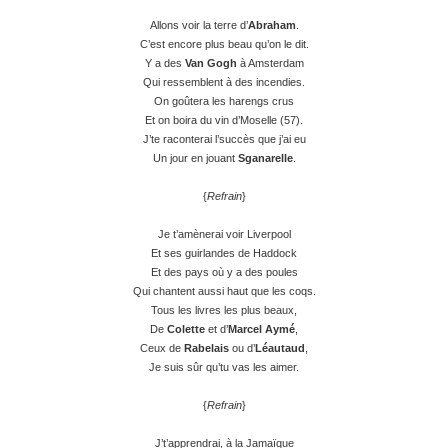
Allons voir la terre d’
Abraham
.
C’est encore plus beau qu’on le dit.
Y a des
Van Gogh
à Amsterdam
Qui ressemblent à des incendies.
On goûtera les harengs crus
Et on boira du vin d’Moselle (57).
J’te raconterai l’succès que j’ai eu
Un jour en jouant
Sganarelle
.
{
Refrain
}
Je t’amènerai voir Liverpool
Et ses guirlandes de Haddock
Et des pays où y a des poules
Qui chantent aussi haut que les coqs.
Tous les livres les plus beaux,
De
Colette
et d’
Marcel Aymé
,
Ceux de
Rabelais
ou d’
Léautaud
,
Je suis sûr qu’tu vas les aimer.
{
Refrain
}
J’t’apprendrai, à la Jamaïque