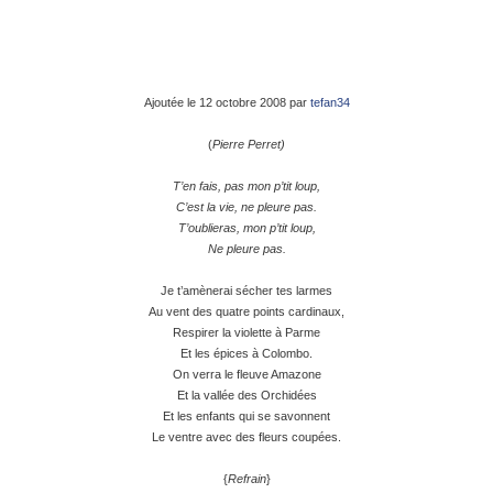
Ajoutée le 12 octobre 2008 par
tefan34
(
Pierre Perret)
T’en fais, pas mon p’tit loup,
C’est la vie, ne pleure pas.
T’oublieras, mon p’tit loup,
Ne pleure pas.
Je t’amènerai sécher tes larmes
Au vent des quatre points cardinaux,
Respirer la violette à Parme
Et les épices à Colombo.
On verra le fleuve Amazone
Et la vallée des Orchidées
Et les enfants qui se savonnent
Le ventre avec des fleurs coupées.
{
Refrain
}