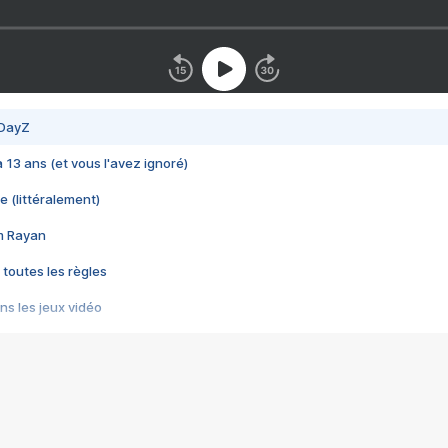
 DayZ
 a 13 ans (et vous l'avez ignoré)
e (littéralement)
im Rayan
 toutes les règles
s les jeux vidéo
us choquant de Rockstar ? - Le scandale BULLY
e plus moche de Steam
du RÊVE tourne au CAUCHEMAR