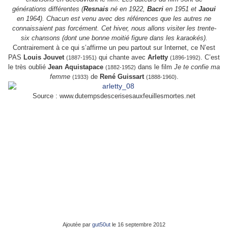
générations différentes (
Resnais
né en 1922,
Bacri
en 1951 et
Jaoui
en 1964). Chacun est venu avec des références que les autres ne
connaissaient pas forcément. Cet hiver, nous allons visiter les trente-
six chansons (dont une bonne moitié figure dans les karaokés).
Contrairement à ce qui s’affirme un peu partout sur Internet, ce N’est
PAS
Louis Jouvet
qui chante avec
Arletty
. C’est
(1887-1951)
(1896-1992)
le très oublié
Jean Aquistapace
dans le film
Je te confie ma
(1882-1952)
femme
de
René Guissart
.
(1933)
(1888-1960)
Source : www.dutempsdescerisesauxfeuillesmortes.net
Ajoutée par
gut50ut
le 16 septembre 2012