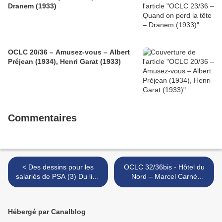
Dranem (1933)
OCLC 20/36 – Amusez-vous – Albert
Préjean (1934), Henri Garat (1933)
Commentaires
< Des dessins pour les
OCLC 32/36bis - Hôtel du
salariés de PSA (3) Du lion
Nord – Marcel Carné
(logos, chansons et
(1938) >
expressions) / Le Lion est
mort ce soir (1939, 1962,
Hébergé par Canalblog
1992)