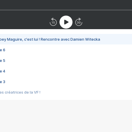
bey Maguire, c'est lui ! Rencontre avec Damien Witecka
e 6
e 5
e 4
e 3
s créatrices de la VF !
e 2
e 1
e Mektoub My Love arrive enfin ! Rencontre avec Shaïn Boumedine et Sal