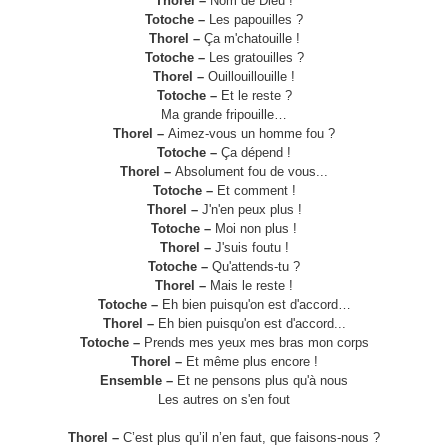
Thorel –
Nom de Dieu !
Totoche –
Les papouilles ?
Thorel –
Ça m'chatouille !
Totoche –
Les gratouilles ?
Thorel –
Ouillouillouille !
Totoche –
Et le reste ?
Ma grande fripouille…
Thorel –
Aimez-vous un homme fou ?
Totoche –
Ça dépend !
Thorel –
Absolument fou de vous...
Totoche –
Et comment !
Thorel –
J'n'en peux plus !
Totoche –
Moi non plus !
Thorel –
J'suis foutu !
Totoche –
Qu'attends-tu ?
Thorel –
Mais le reste !
Totoche –
Eh bien puisqu'on est d'accord…
Thorel –
Eh bien puisqu'on est d'accord...
Totoche –
Prends mes yeux mes bras mon corps
Thorel –
Et même plus encore !
Ensemble –
Et ne pensons plus qu'à nous
Les autres on s'en fout
Thorel –
C’est plus qu’il n’en faut, que faisons-nous ?