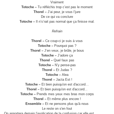
Vraiment
Totoche –
Tu réfléchis trop c’est pas le moment
Thorel –
J’ai peur, je vous l’jure
De ce qui va conclure
Totoche –
Il n’s’rait pas normal que ça finisse mal.
Refrain
Thorel –
Ce coup-ci je suis à vous
Totoche –
Pourquoi pas ?
Thorel –
J’en veux, je brûle, je bous
Totoche –
J’adore ça
Thorel –
Quel faux pas
Totoche –
N’y pense-pas
Thorel –
Et Judas ?
Totoche –
Alea
Thorel –
Jacta Est !
Totoche –
Et bien puisqu'on est d'accord…
Thorel –
Et bien puisqu'on est d'accord...
Totoche –
Prends mes yeux mes bras mon corps
Thorel –
Et même plus encore !
Ensemble –
Et ne pensons plus qu'à nous
Le reste on s'en fout
On apportera demain l’explication de la confusion car elle est