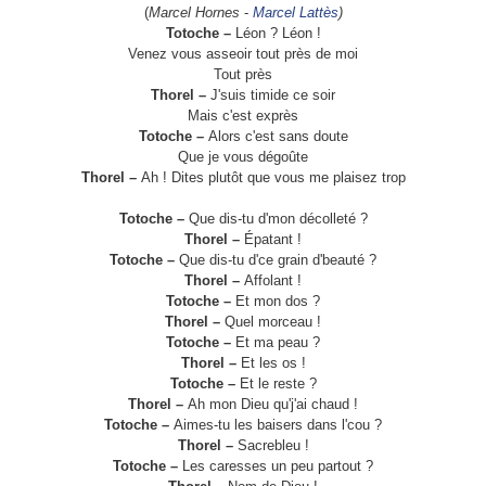
(
Marcel Hornes
-
Marcel Lattès
)
Totoche –
Léon ? Léon !
Venez vous asseoir tout près de moi
Tout près
Thorel –
J'suis timide ce soir
Mais c'est exprès
Totoche –
Alors c'est sans doute
Que je vous dégoûte
Thorel –
Ah ! Dites plutôt que vous me plaisez trop
Totoche –
Que dis-tu d'mon décolleté ?
Thorel –
Épatant !
Totoche –
Que dis-tu d'ce grain d'beauté ?
Thorel –
Affolant !
Totoche –
Et mon dos ?
Thorel –
Quel morceau !
Totoche –
Et ma peau ?
Thorel –
Et les os !
Totoche –
Et le reste ?
Thorel –
Ah mon Dieu qu'j'ai chaud !
Totoche –
Aimes-tu les baisers dans l'cou ?
Thorel –
Sacrebleu !
Totoche –
Les caresses un peu partout ?