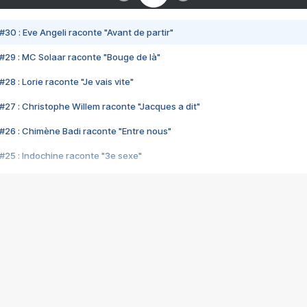
#30 : Eve Angeli raconte "Avant de partir"
#29 : MC Solaar raconte "Bouge de là"
28 : Lorie raconte "Je vais vite"
#27 : Christophe Willem raconte "Jacques a dit"
#26 : Chimène Badi raconte "Entre nous"
#25 : Indochine raconte "3e sexe"
#24 : Zaho raconte "C'est chelou"
#23 : Patrick Bruel raconte "Au café des délices"
#22 : Kyo raconte "Le chemin"
#21 : Nolwenn Leroy raconte "Cassé"
#20 : Patrick Hernandez raconte "Born to be alive"
#19 : Lorie raconte "Près de moi"