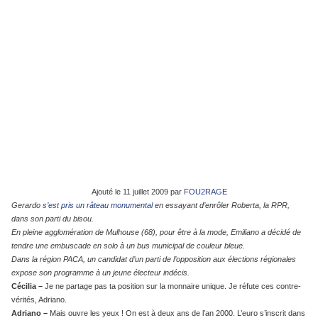
Ajouté le 11 juillet 2009 par
FOU2RAGE
Gerardo
s’est pris un râteau monumental
en essayant d’enrôler Roberta, la RPR,
dans son parti du bisou.
En pleine agglomération de Mulhouse (68), pour être à la mode, Emiliano a décidé de
tendre une embuscade en solo à un bus municipal de couleur bleue.
Dans la région PACA, un candidat d’un parti de l’opposition aux élections régionales
expose son programme à un jeune électeur indécis.
Cécilia –
Je ne partage pas ta position sur la monnaire unique. Je réfute ces contre-
vérités, Adriano.
Adriano –
Mais ouvre les yeux ! On est à deux ans de l’an 2000. L’euro s’inscrit dans