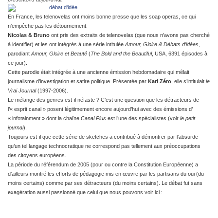
En France, les telenovelas ont moins bonne presse que les soap operas, ce qui
n’empêche pas les détournement.
Nicolas & Bruno
ont pris des extraits de telenovelas (que nous n’avons pas cherché
à identifier) et les ont intégrés à une série intitulée
Amour, Gloire & Débats d’idées
,
parodiant
Amour, Gloire et Beauté
(
The Bold and the Beautiful
, USA, 6391 épisodes à
ce jour).
Cette parodie était intégrée à une ancienne émission hebdomadaire qui mêlait
journalisme d’investigation et satire politique. Présentée par
Karl Zéro
, elle s’intitulait
le
Vrai Journal
(1997-2006).
Le mélange des genres est-il néfaste ? C’est une question que les détracteurs de
l’« esprit canal » posent légitimement encore aujourd’hui avec des émissions d’
« infotainment » dont la chaîne
Canal Plus
est l’une des spécialistes (voir
le petit
journal
).
Toujours est-il que cette série de sketches a contribué à démontrer par l’absurde
qu’un tel langage technocratique ne correspond pas tellement aux préoccupations
des citoyens européens.
La période du référendum de 2005 (pour ou contre la Constitution Européenne) a
d’ailleurs montré les efforts de pédagogie mis en œuvre par les partisans du oui (du
moins certains) comme par ses détracteurs (du moins certains). Le débat fut sans
exagération aussi passionné que celui que nous pouvons voir ici :