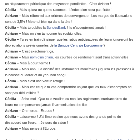
un réajustement périodique des moyennes pondérées ! C’est évident !
Cécilia –
Mais qu’est-ce que tu racontes ! L’indexation n’est pas fixée !
Adriano –
Mais réfère-toi aux critères de convergence ! Les marges de fluctuations
sont de 3,5% ! Mets-toi bien ça dans la tête !
Cécilia –
Mais tu oublies la
BundesBank
! Ils n’accepteront jamais !
Adriano –
Mais on s’en tamponne les roubignolles.
Cécilia –
Tu es en train d’insinuer que les ratios anticipatoires de l’euro ignoreront les
dépréciations prévisionnelles de
la Banque Centrale Européenne
?
Adriano –
C’est exactement ça.
Adriano –
Mais
nom d’un chien
, les courbes de rendement sont transactionnelles.
Cécilia –
Mais à court terme !
Adriano –
Mais non ! La viabilité des instruments monétaires jugulera les pressions à
la hausse du dollar et du yen, bon sang !
Cécilia –
Mais c’est une valeur-refuge !
Adriano –
Mais est-ce que tu vas comprendre un jour que les taux d’escomptes ne
sont pas déductibles ?
Cécilia –
Lâche-moi ! Que tu le veuilles ou non, les règlements interbancaires de
l’euro ne compenseront jamais l’harmonisation des flux !
Adriano –
Oh merde…Excuse !
Cécilia –
Laisse-moi ! J’ai l’impression que nous avons des grands points de
désaccord sur l’euro… Je sors du salon !
Adriano –
Mais pense à l’Europe.