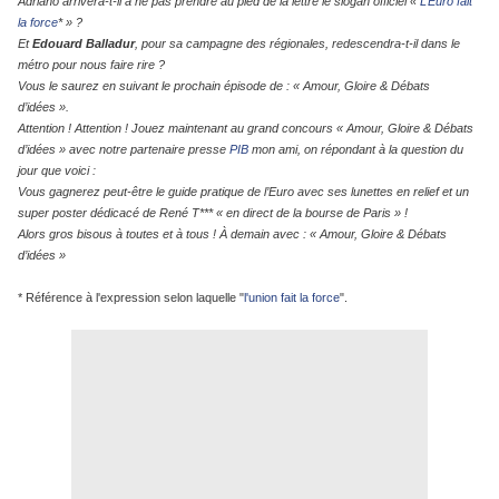
Adriano arrivera-t-il à ne pas prendre au pied de la lettre le slogan officiel «
L’Euro fait
la force
* » ?
Et
Edouard Balladur
, pour sa campagne des régionales, redescendra-t-il dans le
métro pour nous faire rire ?
Vous le saurez en suivant le prochain épisode de : « Amour, Gloire & Débats
d’idées ».
Attention ! Attention ! Jouez maintenant au grand concours « Amour, Gloire & Débats
d’idées » avec notre partenaire presse
PIB
mon ami, on répondant à la question du
jour que voici :
Vous gagnerez peut-être le guide pratique de l’Euro avec ses lunettes en relief et un
super poster dédicacé de René T*** « en direct de la bourse de Paris » !
Alors gros bisous à toutes et à tous ! À demain avec : « Amour, Gloire & Débats
d’idées »
* Référence à l'expression selon laquelle "
l'union fait la force
".