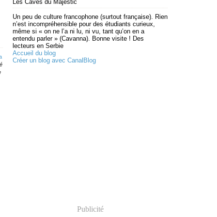
Les Caves du Majestic
Un peu de culture francophone (surtout française). Rien
n’est incompréhensible pour des étudiants curieux,
même si « on ne l’a ni lu, ni vu, tant qu’on en a
entendu parler » (Cavanna). Bonne visite ! Des
lecteurs en Serbie
Accueil du blog
a
Créer un blog avec CanalBlog
é
e
Publicité