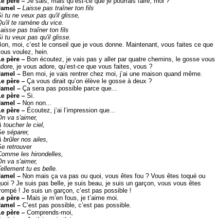
Le père –
Je sais, mais qu’est-ce que je pourrais faire, moi ?
Jamel –
Laisse pas traîner ton fils
i tu ne veux pas qu'il glisse,
u'il te ramène du vice.
aisse pas traîner ton fils
i tu veux pas qu'il glisse.
on, moi, c’est le conseil que je vous donne. Maintenant, vous faites ce que
ous voulez, hein.
Le père –
Bon écoutez, je vais pas y aller par quatre chemins, le gosse vous
dore, je vous adore, qu’est-ce que vous faites, vous ?
Jamel –
Ben moi, je vais rentrer chez moi, j’ai une maison quand même.
Le père –
Ça vous dirait qu’on élève le gosse à deux ?
Jamel –
Ça sera pas possible parce que...
Le père –
Si.
Jamel –
Non non...
Le père –
Écoutez, j’ai l’impression que...
n va s'aimer,
 toucher le ciel,
e séparer,
 brûler nos ailes,
e retrouver
Comme les hirondelles,
n va s'aimer,
ellement tu es belle.
Jamel –
Non mais ça va pas ou quoi, vous êtes fou ? Vous êtes toqué ou
uoi ? Je suis pas belle, je suis beau, je suis un garçon, vous vous êtes
rompé ! Je suis un garçon, c’est pas possible !
Le père –
Mais je m’en fous, je t’aime moi.
Jamel –
C’est pas possible, c’est pas possible.
Le père –
Comprends-moi,