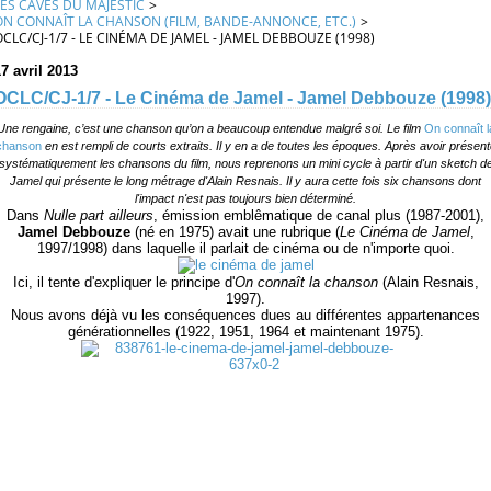
LES CAVES DU MAJESTIC
>
ON CONNAÎT LA CHANSON (FILM, BANDE-ANNONCE, ETC.)
>
OCLC/CJ-1/7 - LE CINÉMA DE JAMEL - JAMEL DEBBOUZE (1998)
7 avril 2013
OCLC/CJ-1/7 - Le Cinéma de Jamel - Jamel Debbouze (1998)
Une rengaine, c’est une chanson qu’on a beaucoup entendue malgré soi. Le film
On connaît l
chanson
en est rempli de courts extraits. Il y en a de toutes les époques. Après avoir présent
systématiquement les chansons du film, nous reprenons un mini cycle à partir d'un sketch d
Jamel qui présente le long métrage d'Alain Resnais. Il y aura cette fois six chansons dont
l'impact n'est pas toujours bien déterminé.
Dans
Nulle part ailleurs
, émission emblêmatique de canal plus (1987-2001),
Jamel Debbouze
(né en 1975) avait une rubrique (
Le Cinéma de Jamel
,
1997/1998) dans laquelle il parlait de cinéma ou de n'importe quoi.
Ici, il tente d'expliquer le principe d'
On connaît la chanson
(Alain Resnais,
1997).
Nous avons déjà vu les conséquences dues au différentes appartenances
générationnelles (1922, 1951, 1964 et maintenant 1975).