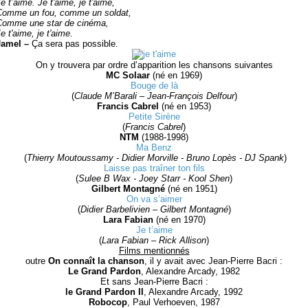
e t’aime. Je t'aime, je t'aime,
Comme un fou, comme un soldat,
Comme une star de cinéma,
e t'aime, je t'aime.
Jamel –
Ça sera pas possible.
On y trouvera par ordre d’apparition les chansons suivantes
MC Solaar
(né en 1969)
Bouge de là
(
Claude M’Barali – Jean-François Delfour
)
Francis Cabrel
(né en 1953)
Petite Sirène
(
Francis Cabrel
)
NTM
(1988-1998)
Ma Benz
(
Thierry Moutoussamy - Didier Morville - Bruno Lopès - DJ Spank
)
Laisse pas traîner ton fils
(
Sulee B Wax - Joey Starr - Kool Shen
)
Gilbert Montagné
(né en 1951)
On va s’aimer
(
Didier Barbelivien – Gilbert Montagné
)
Lara Fabian
(né en 1970)
Je t’aime
(
Lara Fabian – Rick Allison
)
Films mentionnés
outre
On connaît la chanson
, il y avait avec Jean-Pierre Bacri :
Le Grand Pardon
, Alexandre Arcady, 1982
Et sans Jean-Pierre Bacri
:
le Grand Pardon II
, Alexandre Arcady, 1992
Robocop
, Paul Verhoeven, 1987