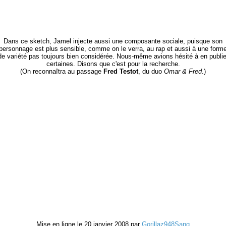
Dans ce sketch, Jamel injecte aussi une composante sociale, puisque son
personnage est plus sensible, comme on le verra, au rap et aussi à une form
de variété pas toujours bien considérée. Nous-même avions hésité à en publie
certaines. Disons que c'est pour la recherche.
(On reconnaîtra au passage
Fred Testot
, du duo
Omar & Fred
.)
Mise en ligne le 20 janvier 2008 par
Gorillaz948Sang