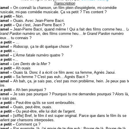
Transcription
Jamel –
On connaît la chanson, un film plein d'espiéglerie, mi-comédie
usicale, mi-pas comédie musicale. Ça va petit ? T'es content ?
Le petit –
Non.
Jamel –
Ouais. Avec Jean-Pierre Bacri.
Le petit –
Qui c'est, Jean-Pierre Bacri ?
Jamel –
Jean-Pierre Bacri, quand même ! Qui a fait des films comme heu... L
Grand Pardon
numéro un, des films comme heu...
le Grand Pardon
numéro
eux... tu connais ?
e petit –
...
Jamel –
Robocop
, ça te dit quelque chose ?
e petit –
...
Jamel –
L'Arme fatale
numéro quatre ?
e petit –
...
Jamel –
Les Dents de la Mer
?
Le petit –
Ah ouais
Jamel –
Ouais là. Donc il a écrit ce film avec sa femme, Agnès Jaoui.
Le petit –
Sa femme ? C'est pas euh... Agnès Bacri ?
Jamel –
Ah bah, ça, je sais pas, c'est pas mon problème, hein. Je peux pas t
ire.
Le petit –
Ah ben pourquoi ?
Jamel –
Je sais pas pourquoi ? Pourquoi tu me demandes pourquoi ? Alors là,
e sais pas.
Le petit –
Peut-être qu'ils se sont embrouillés.
Jamel –
Ouais, peut-être, ouais.
Le petit –
Ou peut-être, elle lui doit de l'argent.
Jamel –
[siffle] Bref, le film il est super original. Parce que dans le film ils se
arlent par chansons interposées.
Le petit –
Comment ça ?
Jamel –
Par exemple, là, j'ai envie de te dire euh : Bouge de là. Bouge de là.