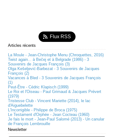
Flux RSS
Articles récents
La Moule - Jean-Christophe Menu (Chroquettes, 2016)
Twist again... à Bečej et à Belgrade (1986) - 3
Souvenirs de Jacques François (3)
Olga Kešeljević-Barbezat - 3 Souvenirs de Jacques
François (2)
Vacances à Bled - 3 Souvenirs de Jacques François
(1)
Peut-Être - Cédric Klapisch (1999)
Le Roi et l'Oiseau - Paul Grimaud & Jacques Prévert
(1979)
Tristesse Club - Vincent Mariette (2014), le lac
d'Aiguebelette
L'Incorrigible - Philippe de Broca (1975)
Le Testament d'Orphée - Jean Cocteau (1960)
Je fais le mort - Jean-Paul Salomé (2013) - Un canular
de François Lembrouille
Newsletter