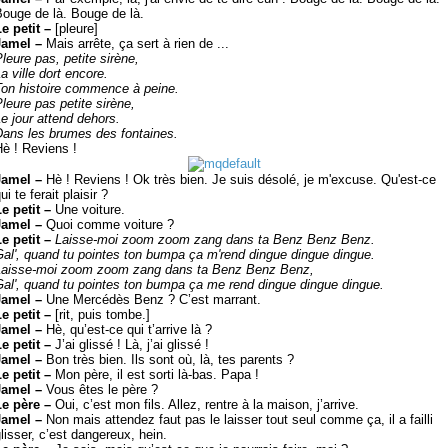
ouge de là. Bouge de là.
Le petit –
[pleure]
Jamel –
Mais arrête, ça sert à rien de ...
leure pas, petite sirène,
a ville dort encore.
Ton histoire commence à peine.
leure pas petite sirène,
e jour attend dehors.
Dans les brumes des fontaines.
è ! Reviens !
Jamel –
Hè ! Reviens ! Ok très bien. Je suis désolé, je m'excuse. Qu'est-ce
ui te ferait plaisir ?
Le petit –
Une voiture.
Jamel –
Quoi comme voiture ?
Le petit –
Laisse-moi zoom zoom zang dans ta Benz Benz Benz.
al', quand tu pointes ton bumpa ça m'rend dingue dingue dingue.
Laisse-moi zoom zoom zang dans ta Benz Benz Benz,
al', quand tu pointes ton bumpa ça me rend dingue dingue dingue.
Jamel –
Une Mercédès Benz ? C’est marrant.
Le petit –
[rit, puis tombe.]
Jamel –
Hè, qu’est-ce qui t’arrive là ?
Le petit –
J’ai glissé ! Là, j’ai glissé !
Jamel –
Bon très bien. Ils sont où, là, tes parents ?
Le petit –
Mon père, il est sorti là-bas. Papa !
Jamel –
Vous êtes le père ?
Le père –
Oui, c’est mon fils. Allez, rentre à la maison, j’arrive.
Jamel –
Non mais attendez faut pas le laisser tout seul comme ça, il a failli
lisser, c’est dangereux, hein.