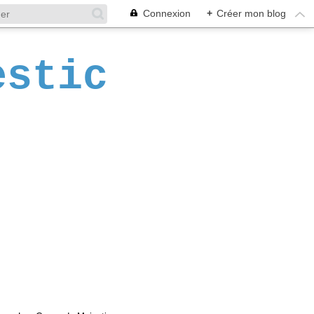
Connexion
+
Créer mon blog
estic