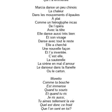
Marcia danse un peu chinois
La chaleur
Dans les mouvements d´épaules
À plat
Comme un hiéroglyphe incas
De l´opéra
Avec la tête
Elle danse aussi très bien
Et son visage
Danse avec tout le reste
Elle a cherché
Une nouvelle façon
Et l´a inventée.
C´est elle,
La sauterelle
La sirène en mal d´amour
Le danseur dans la flanelle
Ou le carton.
Moretto
Comme ta bouche
Est immense
Quand tu souris
Et quand tu ris
Je ris aussi,
Tu aimes tellement la vie
Quel est donc ce froid
Que l´on sent en toi?