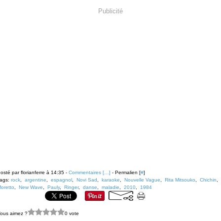
Publicité
osté par florianferre à 14:35 -
Commentaires [
…
]
- Permalien [
#
]
ags:
rock
,
argentine
,
espagnol
,
Novi Sad
,
karaoke
,
Nouvelle Vague
,
Rita Mitsouko
,
Chichin
,
oretto
,
New Wave
,
Pauly
,
Ringer
,
danse
,
maladie
,
2010
,
1984
ous aimez ?
0 vote