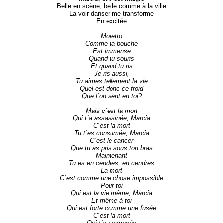
Belle en scène, belle comme à la ville
La voir danser me transforme
En excitée
Moretto
Comme ta bouche
Est immense
Quand tu souris
Et quand tu ris
Je ris aussi,
Tu aimes tellement la vie
Quel est donc ce froid
Que l´on sent en toi?
Mais c´est la mort
Qui t´a assassinée, Marcia
C´est la mort
Tu t´es consumée, Marcia
C´est le cancer
Que tu as pris sous ton bras
Maintenant
Tu es en cendres, en cendres
La mort
C´est comme une chose impossible
Pour toi
Qui est la vie même, Marcia
Et même à toi
Qui est forte comme une fusée
C´est la mort
Qui t´a emmenée