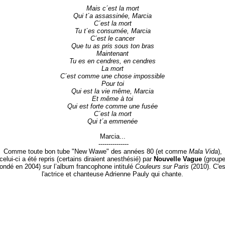
Mais c´est la mort
Qui t´a assassinée, Marcia
C´est la mort
Tu t´es consumée, Marcia
C´est le cancer
Que tu as pris sous ton bras
Maintenant
Tu es en cendres, en cendres
La mort
C´est comme une chose impossible
Pour toi
Qui est la vie même, Marcia
Et même à toi
Qui est forte comme une fusée
C´est la mort
Qui t´a emmenée
Marcia...
---------------
Comme toute bon tube "New Wawe" des années 80 (et comme
Mala Vida
),
celui-ci a été repris (certains diraient anesthésié) par
Nouvelle Vague
(group
fondé en 2004) sur l’album francophone intitulé
Couleurs sur Paris
(2010). C'es
l'actrice et chanteuse Adrienne Pauly qui chante.