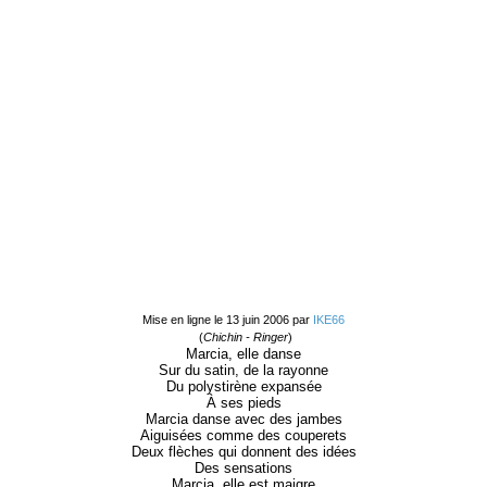
Mise en ligne le 13 juin 2006 par
IKE66
(
Chichin - Ringer
)
Marcia, elle danse
Sur du satin, de la rayonne
Du polystirène expansée
À ses pieds
Marcia danse avec des jambes
Aiguisées comme des couperets
Deux flèches qui donnent des idées
Des sensations
Marcia, elle est maigre