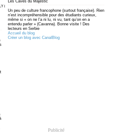
Les Caves du Majestic
Y (2010)
Un peu de culture francophone (surtout française). Rien
n’est incompréhensible pour des étudiants curieux,
même si « on ne l’a ni lu, ni vu, tant qu’on en a
entendu parler » (Cavanna). Bonne visite ! Des
lecteurs en Serbie
Accueil du blog
Créer un blog avec CanalBlog
s
s
t
.
a
à
Publicité