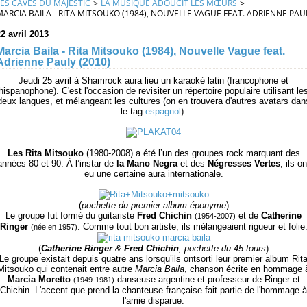
LES CAVES DU MAJESTIC
>
LA MUSIQUE ADOUCIT LES MŒURS
>
MARCIA BAILA - RITA MITSOUKO (1984), NOUVELLE VAGUE FEAT. ADRIENNE PAUL
2 avril 2013
Marcia Baila - Rita Mitsouko (1984), Nouvelle Vague feat.
Adrienne Pauly (2010)
Jeudi 25 avril à Shamrock aura lieu un karaoké latin (francophone et
hispanophone). C'est l'occasion de revisiter un répertoire populaire utilisant le
deux langues, et mélangeant les cultures (on en trouvera d'autres avatars dan
le tag
espagnol
).
Les Rita Mitsouko
(1980-2008) a été l’un des groupes rock marquant des
années 80 et 90. À l’instar de
la Mano Negra
et des
Négresses Vertes
, ils on
eu une certaine aura internationale.
(
pochette du premier album éponyme
)
Le groupe fut formé du guitariste
Fred Chichin
et de
Catherine
(1954-2007)
Ringer
. Comme tout bon artiste, ils mélangeaient rigueur et folie
(née en 1957)
(
Catherine Ringer
&
Fred Chichin
, pochette du 45 tours
)
Le groupe existait depuis quatre ans lorsqu’ils ontsorti leur premier album Rit
Mitsouko qui contenait entre autre
Marcia Baila
, chanson écrite en hommage 
Marcia Moretto
danseuse argentine et professeur de Ringer et
(1949-1981)
Chichin. L'accent que prend la chanteuse française fait partie de l'hommage à
l'amie disparue.