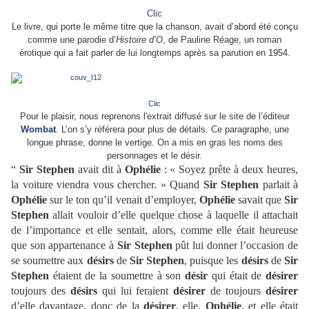
Clic
Le livre, qui porte le même titre que la chanson, avait d’abord été conçu
comme une parodie d’
Histoire d’O
, de Pauline Réage, un roman
érotique qui a fait parler de lui longtemps après sa parution en 1954.
Clic
Pour le plaisir, nous reprenons l'extrait diffusé sur le site de l’éditeur
Wombat
. L’on s’y référera pour plus de détails. Ce paragraphe, une
longue phrase, donne le vertige. On a mis en gras les noms des
personnages et le désir.
“
Sir Stephen
avait dit à
Ophélie
: « Soyez prête à deux heures,
la voiture viendra vous chercher. » Quand
Sir Stephen
parlait à
Ophélie
sur le ton qu’il venait d’employer,
Ophélie
savait que
Sir
Stephen
allait vouloir d’elle quelque chose à laquelle il attachait
de l’importance et elle sentait, alors, comme elle était heureuse
que son appartenance à
Sir Stephen
pût lui donner l’occasion de
se soumettre aux
désirs
de
Sir Stephen
, puisque les
désirs
de
Sir
Stephen
étaient de la soumettre à son
désir
qui était de
désirer
toujours des
désirs
qui lui feraient
désirer
de toujours
désirer
d’elle davantage, donc de la
désirer
, elle,
Ophélie
, et elle était