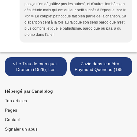
pas ça n'en dégoûtez pas les autres", et d'autres tombées en
désuétude mais qui ont eu leur petit succès à l'époque !<br />
<br /> Le couplet patriotique fait bien partie de la chanson. Sa
disparition tient à la fois au fait que son sens parodique n'est
plus compris, et que le patriotisme, parodique ou pas, a du
plomb dans l'aile !
< Le Trou de mon quai -
Zazie dans le métro -
Dranem (1928), Les
Raymond Queneau (1959),
Charlots (1971)
Louis Malle (1960) >
Hébergé par Canalblog
Top articles
Pages
Contact
Signaler un abus