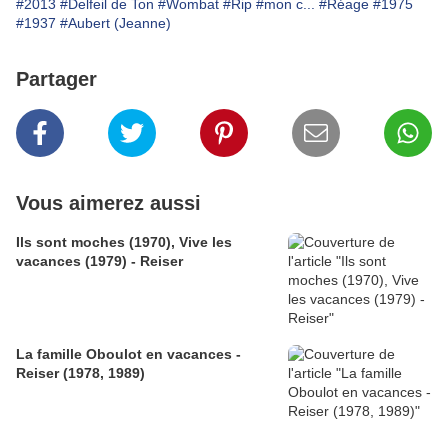
#2013
#Delfeil de Ton
#Wombat
#Rip
#mon c...
#Réage
#1975
#1937
#Aubert (Jeanne)
Partager
Vous aimerez aussi
Ils sont moches (1970), Vive les
vacances (1979) - Reiser
La famille Oboulot en vacances -
Reiser (1978, 1989)