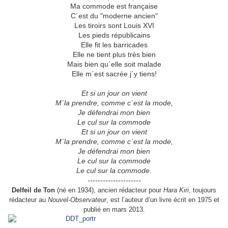
Ma commode est française
C´est du "moderne ancien"
Les tiroirs sont Louis XVI
Les pieds républicains
Elle fit les barricades
Elle ne tient plus très bien
Mais bien qu´elle soit malade
Elle m´est sacrée j´y tiens!
Et si un jour on vient
M´la prendre, comme c´est la mode,
Je défendrai mon bien
Le cul sur la commode
Et si un jour on vient
M´la prendre, comme c´est la mode,
Je défendrai mon bien
Le cul sur la commode
Le cul sur la commode.
---------------------
Delfeil de Ton
(né en 1934), ancien rédacteur pour
Hara Kiri
, toujours
rédacteur au
Nouvel-Observateur
, est l’auteur d’un livre écrit en 1975 et
publié en mars 2013.