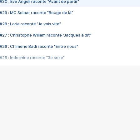
#30 : Eve Angeli raconte "Avant de partir"
#29 : MC Solaar raconte "Bouge de là"
28 : Lorie raconte "Je vais vite"
#27 : Christophe Willem raconte "Jacques a dit"
#26 : Chimène Badi raconte "Entre nous"
#25 : Indochine raconte "3e sexe"
#24 : Zaho raconte "C'est chelou"
#23 : Patrick Bruel raconte "Au café des délices"
#22 : Kyo raconte "Le chemin"
#21 : Nolwenn Leroy raconte "Cassé"
#20 : Patrick Hernandez raconte "Born to be alive"
#19 : Lorie raconte "Près de moi"
#18 : Michael Jones raconte "A nos actes manqués" (avec Jean-Jacque