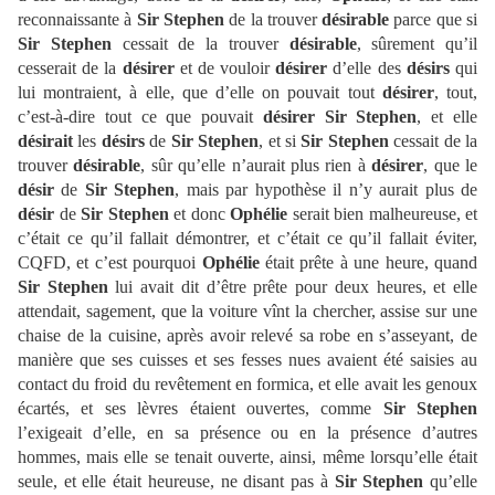
reconnaissante à
Sir Stephen
de la trouver
désirable
parce que si
Sir
Stephen
cessait de la trouver
désirable
, sûrement qu’il
cesserait de la
désirer
et de vouloir
désirer
d’elle des
désirs
qui
lui montraient, à elle, que d’elle on pouvait tout
désirer
, tout,
c’est-à-dire tout ce que pouvait
désirer
Sir
Stephen
, et elle
désirait
les
désirs
de
Sir
Stephen
, et si
Sir
Stephen
cessait de la
trouver
désirable
, sûr qu’elle n’aurait plus rien à
désirer
, que le
désir
de
Sir
Stephen
, mais par hypothèse il n’y aurait plus de
désir
de
Sir Stephen
et donc
Ophélie
serait bien malheureuse, et
c’était ce qu’il fallait démontrer, et c’était ce qu’il fallait éviter,
CQFD, et c’est pourquoi
Ophélie
était prête à une heure, quand
Sir
Stephen
lui avait dit d’être prête pour deux heures, et elle
attendait, sagement, que la voiture vînt la chercher, assise sur une
chaise de la cuisine, après avoir relevé sa robe en s’asseyant, de
manière que ses cuisses et ses fesses nues avaient été saisies au
contact du froid du revêtement en formica, et elle avait les genoux
écartés, et ses lèvres étaient ouvertes, comme
Sir Stephen
l’exigeait d’elle, en sa présence ou en la présence d’autres
hommes, mais elle se tenait ouverte, ainsi, même lorsqu’elle était
seule, et elle était heureuse, ne disant pas à
Sir
Stephen
qu’elle