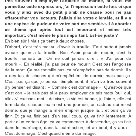
très souvent d’employer l’artillerie de marine, si vous me
permettez cette expression, j’ai l’impression cette fois-ci que
vous y allez avec du petit plomb de chasse pour ne pas
effaroucher vos lecteurs, j’allais dire votre clientèle, et il y a
une espèce de pudeur de votre part me semble-t-il à aborder
ce thème qui après tout est important et même très
important, c’est même le plus important. Est-ce juste ?
Eh bien sûr ! Mais ça tient à deux choses.
D’abord, c’est très mal vu d’avoir la trouille. ‘Faut surtout jamais
avouer qu’on a la trouille. Bon. Avoir peur de mourir, c’est la
trouille numéro un. On ne doit jamais dire : « J’ai peur de
mourir ». En réalité, j’ai pas peur de mourir. C’est pas l’angoisse
de la mort. Ça me travaille pas, ça m’empêche pas de dormir. Il y
a des tas de choses qui m’empêchent de dormir, mais pas ça.
C’est pas ça que je pense. Simplement, il m’arrive très souvent
d’y penser en disant : « Comme c’est dommage ». Qu’est-ce que
c’est con – je sais pas si je peux employer de tels mots [oui, oui,
allez-y] excusez-moi – de vivre, la vie est bonne, je l’aime, elle est
formidable, chaque matin est une journée, un cadeau qui m’est
donné, que je mange à m’en empiler jusque là… et puis ça va
finir. Et ça va finir pas d’un seul coup, ça va finir lentement. À
partir d’un certain âge, ça va commencer à descendre, ça va finir
dans le marécage, dans la putréfaction, et au bout, il y aura…
C’est dommage. C’est quand même dommage.