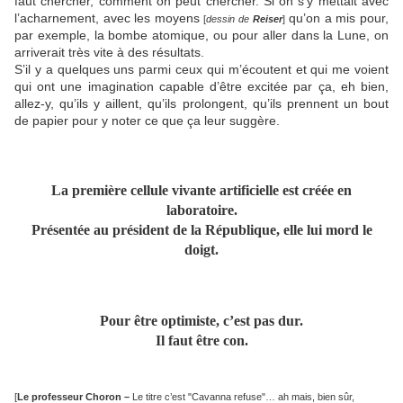
faut chercher, comment on peut chercher. Si on s’y mettait avec
l’acharnement, avec les moyens
qu’on a mis pour,
[
dessin de
Reiser
]
par exemple, la bombe atomique, ou pour aller dans la Lune, on
arriverait très vite à des résultats.
S’il y a quelques uns parmi ceux qui m’écoutent et qui me voient
qui ont une imagination capable d’être excitée par ça, eh bien,
allez-y, qu’ils y aillent, qu’ils prolongent, qu’ils prennent un bout
de papier pour y noter ce que ça leur suggère.
La première cellule vivante artificielle est créée en
laboratoire.
Présentée au président de la République, elle lui mord le
doigt.
Pour être optimiste, c’est pas dur.
Il faut être con.
[
Le professeur Choron –
Le titre c’est "Cavanna refuse"… ah mais, bien sûr,