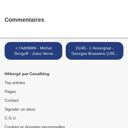
Commentaires
< l'AdHM#6 - Michel
15/45 - L'Auvergnat -
Strogoff - Jules Verne
Georges Brassens (1954,
(1876)
1964), Manu Dibango
(1992), Gnawa Diffusion
(2012) >
Hébergé par Canalblog
Top articles
Pages
Contact
Signaler un abus
C.G.U.
Cookies et données personnelles