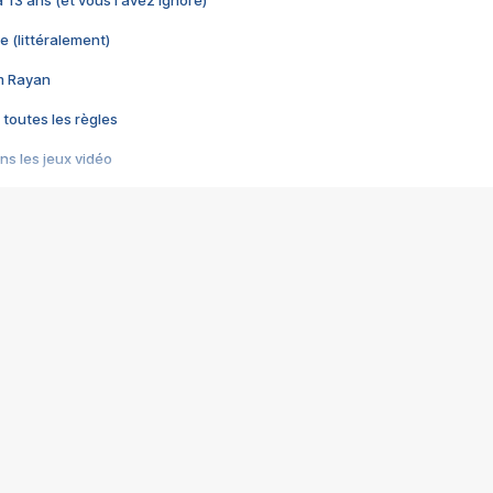
 a 13 ans (et vous l'avez ignoré)
e (littéralement)
im Rayan
 toutes les règles
s les jeux vidéo
us choquant de Rockstar ? - Le scandale BULLY
e plus moche de Steam
du RÊVE tourne au CAUCHEMAR
pendant 8 heures
it… à tort
umiliés par un jeu vidéo
ire - Final Fantasy 8
ti un empire - Age of Empires