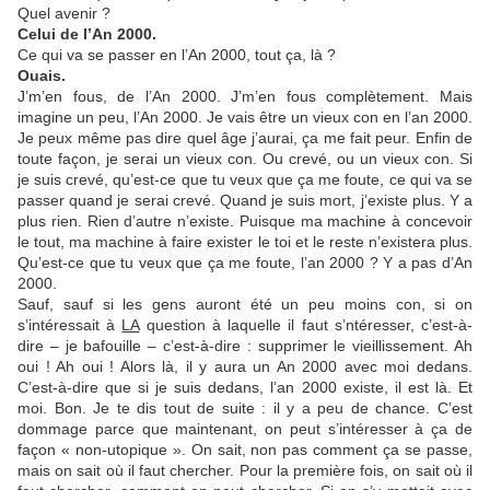
Quel avenir ?
Celui de l’An 2000.
Ce qui va se passer en l’An 2000, tout ça, là ?
Ouais.
J’m’en fous, de l’An 2000. J’m’en fous complètement. Mais
imagine un peu, l’An 2000. Je vais être un vieux con en l’an 2000.
Je peux même pas dire quel âge j’aurai, ça me fait peur. Enfin de
toute façon, je serai un vieux con. Ou crevé, ou un vieux con. Si
je suis crevé, qu’est-ce que tu veux que ça me foute, ce qui va se
passer quand je serai crevé. Quand je suis mort, j’existe plus. Y a
plus rien. Rien d’autre n’existe. Puisque ma machine à concevoir
le tout, ma machine à faire exister le toi et le reste n’existera plus.
Qu’est-ce que tu veux que ça me foute, l’an 2000 ? Y a pas d’An
2000.
Sauf, sauf si les gens auront été un peu moins con, si on
s’intéressait à
LA
question à laquelle il faut s’ntéresser, c’est-à-
dire – je bafouille – c’est-à-dire : supprimer le vieillissement. Ah
oui ! Ah oui ! Alors là, il y aura un An 2000 avec moi dedans.
C’est-à-dire que si je suis dedans, l’an 2000 existe, il est là. Et
moi. Bon. Je te dis tout de suite : il y a peu de chance. C’est
dommage parce que maintenant, on peut s’intéresser à ça de
façon « non-utopique ». On sait, non pas comment ça se passe,
mais on sait où il faut chercher. Pour la première fois, on sait où il