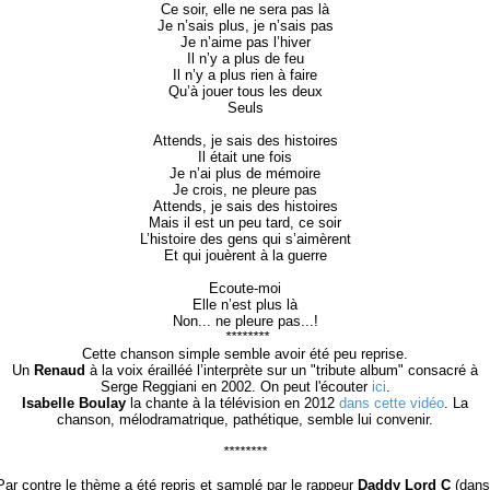
Ce soir, elle ne sera pas là
Je n’sais plus, je n’sais pas
Je n’aime pas l’hiver
Il n’y a plus de feu
Il n’y a plus rien à faire
Qu’à jouer tous les deux
Seuls
Attends, je sais des histoires
Il était une fois
Je n’ai plus de mémoire
Je crois, ne pleure pas
Attends, je sais des histoires
Mais il est un peu tard, ce soir
L’histoire des gens qui s’aimèrent
Et qui jouèrent à la guerre
Ecoute-moi
Elle n’est plus là
Non... ne pleure pas...!
********
Cette chanson simple semble avoir été peu reprise.
Un
Renaud
à la voix érailléé l’interprète sur un "tribute album" consacré à
Serge Reggiani en 2002. On peut l'écouter
ici
.
Isabelle Boulay
la chante à la télévision en 2012
dans cette vidéo
. La
chanson, mélodramatrique, pathétique, semble lui convenir.
********
Par contre le thème a été repris et samplé par le rappeur
Daddy Lord C
(dan