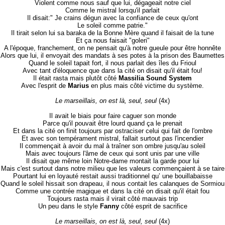
Violent comme nous sauf que lui, dégageait notre ciel
Comme le mistral lorsqu'il parlait
Il disait:" Je crains dégun avec la confiance de ceux qu'ont
Le soleil comme patrie."
Il tirait selon lui sa baraka de la Bonne Mère quand il faisait de la tune
Et ça nous faisait "goleri"
A l'époque, franchement, on ne pensait qu'à notre gueule pour être honnête
Alors que lui, il envoyait des mandats à ses potes à la prison des Baumettes
Quand le soleil tapait fort, il nous parlait des îles du Frioul
Avec tant d'éloquence que dans la cité on disait qu'il était fou!
Il était rasta mais plutôt côté
Massilia Sound System
Avec l'esprit de
Marius
en plus mais côté victime du système.
Le marseillais, on est là, seul, seul
(4x)
Il avait le biais pour faire caguer son monde
Parce qu'il pouvait être lourd quand ça le prenait
Et dans la cité on finit toujours par ostraciser celui qui fait de l'ombre
Et avec son tempérament mistral, fallait surtout pas l'incendier
Il commençait à avoir du mal à traîner son ombre jusqu'au soleil
Mais avec toujours l'âme de ceux qui sont unis par une ville
Il disait que même loin Notre-dame montait la garde pour lui
Mais c'est surtout dans notre milieu que les valeurs commençaient à se taire
Pourtant lui en loyauté restait aussi traditionnel qu’ une bouillabaisse
Quand le soleil hissait son drapeau, il nous contait les calanques de Sormiou
Comme une contrée magique et dans la cité on disait qu'il était fou
Toujours rasta mais il virait côté mauvais trip
Un peu dans le style
Fanny
côté esprit de sacrifice
Le marseillais, on est là, seul, seul
(4x)