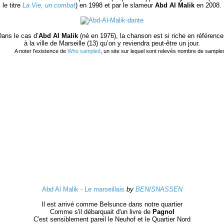
le titre
La Vie, un combat
) en 1998 et par le slameur
Abd Al Malik
en 2008.
ans le cas d’
Abd Al Malik
(né en 1976), la chanson est si riche en référenc
à la ville de Marseille (13) qu’on y reviendra peut-être un jour.
A noter l'existence de
Who sampled
, un site sur lequel sont relevés nombre de sample
Abd Al Malik - Le marseillais
by
BENISNASSEN
Il est arrivé comme Belsunce dans notre quartier
Comme s'il débarquait d'un livre de
Pagnol
C'est sensiblement pareil le Neuhof et le Quartier Nord