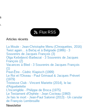
es
s.
Flux RSS
Articles récents
La Moule - Jean-Christophe Menu (Chroquettes, 2016)
Twist again... à Bečej et à Belgrade (1986) - 3
Souvenirs de Jacques François (3)
Olga Kešeljević-Barbezat - 3 Souvenirs de Jacques
François (2)
Vacances à Bled - 3 Souvenirs de Jacques François
(1)
Peut-Être - Cédric Klapisch (1999)
Le Roi et l'Oiseau - Paul Grimaud & Jacques Prévert
(1979)
Tristesse Club - Vincent Mariette (2014), le lac
d'Aiguebelette
L'Incorrigible - Philippe de Broca (1975)
Le Testament d'Orphée - Jean Cocteau (1960)
Je fais le mort - Jean-Paul Salomé (2013) - Un canular
de François Lembrouille
Newsletter