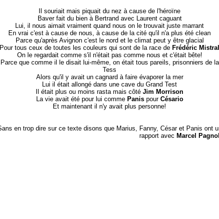
Il souriait mais piquait du nez à cause de l'héroïne
Baver fait du bien à Bertrand avec Laurent caguant
Lui, il nous aimait vraiment quand nous on le trouvait juste marrant
En vrai c'est à cause de nous, à cause de la cité qu'il n'a plus été clean
Parce qu'après Avignon c'est le nord et le climat peut y être glacial
Pour tous ceux de toutes les couleurs qui sont de la race de
Frédéric Mistra
On le regardait comme s'il n'était pas comme nous et c'était bête!
Parce que comme il le disait lui-même, on était tous pareils, prisonniers de la
Tess
Alors qu'il y avait un cagnard à faire évaporer la mer
Lui il était allongé dans une cave du Grand Test
Il était plus ou moins rasta mais côté
Jim Morrison
La vie avait été pour lui comme
Panis
pour
Césario
Et maintenant il n'y avait plus personne!
Sans en trop dire sur ce texte disons que Marius, Fanny, César et Panis ont 
rapport avec
Marcel Pagno