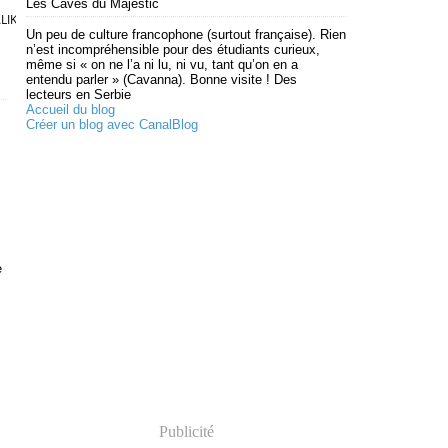
Les Caves du Majestic
LIK (2008)
Un peu de culture francophone (surtout française). Rien
n’est incompréhensible pour des étudiants curieux,
même si « on ne l’a ni lu, ni vu, tant qu’on en a
entendu parler » (Cavanna). Bonne visite ! Des
lecteurs en Serbie
Accueil du blog
Créer un blog avec CanalBlog
e
.
Publicité