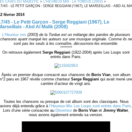
LES CAVES DU MAJESTIC
>
L'HEUREUX MIX - LA TORDUE (2003)
>
7/45 - LE PETIT GARÇON - SERGE REGGIANI (1967), LE MARSEILLAIS - ABD AL MA
2 février 2014
17/45 - Le Petit Garçon - Serge Reggiani (1967), Le
Marseillais - Abd Al Malik (2008)
L’Heureux mix
(2003) de la Tordue est un mélange des paroles de plusieurs
chansons ayant marqué les auteurs sur une musique originale. Comme ils ne
sont pas les seuls à les connaître, découvrons-les ensemble.
********
On retrouve également
Serge Reggiani
(1922-2004) après Les Loups sont
entrés dans Paris.
Àprès un premier disque consacré aux chansons de
Boris Vian
, son album
n°2 paru en 1967 révèle comme chanteur
Serge Reggiani
qui avait mené un
carrière d’acteur de vingt ans.
Toutes les chansons ou presque de cet album sont des classiques. Nous
avions déjà entendu grâce à
l’Heureux-Mix
Les Loups sont entrés dans Paris
Lors d’une série consacrée au
Déserteur
de
Boris Vian
et
Jimmy Walter
,
nous avions également entendu sa version.