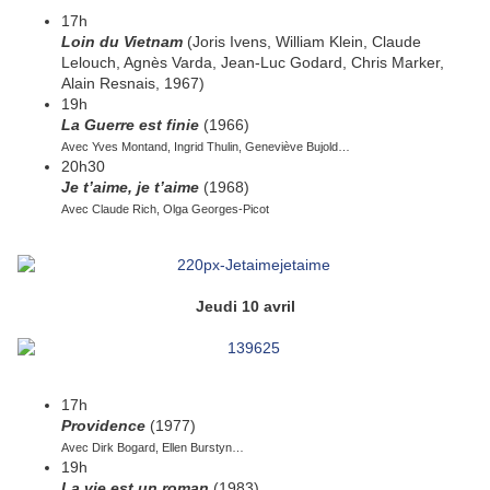
17h
Loin du Vietnam
(Joris Ivens, William Klein, Claude
Lelouch, Agnès Varda, Jean-Luc Godard, Chris Marker,
Alain Resnais, 1967)
19h
La Guerre est finie
(1966)
Avec Yves Montand, Ingrid Thulin, Geneviève Bujold…
20h30
Je t’aime, je t’aime
(1968)
Avec Claude Rich, Olga Georges-Picot
Jeudi 10 avril
17h
Providence
(1977)
Avec Dirk Bogard, Ellen Burstyn…
19h
La vie est un roman
(1983)