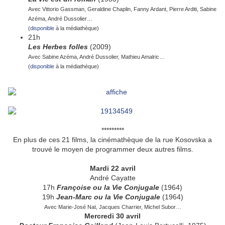
Avec Vittorio Gassman, Geraldine Chaplin, Fanny Ardant, Pierre Arditi, Sabine
Azéma, André Dussolier…
(
disponible
à la médiathèque)
21h
Les Herbes folles
(2009)
Avec Sabine Azéma, André Dussolier, Mathieu Amalric…
(
disponible
à la médiathèque)
*********
En plus de ces 21 films, la cinémathèque de la rue Kosovska a
trouvé le moyen de programmer deux autres films.
Mardi 22 avril
André Cayatte
17h
Françoise ou la Vie Conjugale
(1964)
19h
Jean-Marc ou la Vie Conjugale
(1964)
Avec Marie-José Nat, Jacques Charrier, Michel Subor…
Mercredi 30 avril