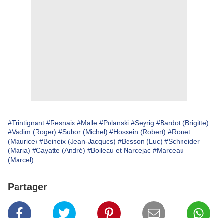
#Trintignant
#Resnais
#Malle
#Polanski
#Seyrig
#Bardot (Brigitte)
#Vadim (Roger)
#Subor (Michel)
#Hossein (Robert)
#Ronet
(Maurice)
#Beineix (Jean-Jacques)
#Besson (Luc)
#Schneider
(Maria)
#Cayatte (André)
#Boileau et Narcejac
#Marceau
(Marcel)
Partager