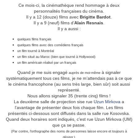
Ce mois-ci, la cinémathèque rend hommage à deux
personnalités françaises du cinéma.
Il y a 12 (douze) films avec
Brigitte Bardot
.
Il y a 9 (neuf) films d’
Alain Resnais
.
Il y a aussi :
quelques films français
quelques films avec des comédiens français
un film tourné à Montréal
un film situé au Maroc (bien que tourné à Hollywood)
un film américain réalisé par un français
Quand je me suis engagé
à signaler
auprès de moi-même
systématiquement tous ces films, je ne m’attendais pas à ce que
le cinéma francophone (au sens très large, bien sûr) soit aussi
représenté.
Nous allons signaler 35 (trente cinq) films !
La deuxième salle de projection sise rue
Uzun Mirkova
a
l’avantage de présenter deux fois chaque film. Les films
présentés ci-dessous sont diffusés dans la salle rue Kosovska.
Quand deux horaires sont indiqués, c'est rue Uzun Mirkova (UM)
que ça se passe.
(Par contre, l’orthographe des noms de personnes laisse encore et toujours à
désirer.)