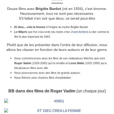
*********
Douze films avec
Brigitte Bardot
(né en 1934), c’est énorme.
Heureusement, tous ne sont pas nécessaires.
S'il fallait n'en voir que deux, ce serait peut-être
Et dieu... créa la femme
à l'origine du mythe Brigitte Bardot
Le Mépris
que l'on s'accorde (du moins chez
Zoom Arrière
) à citer comme le
film le plus important de 1963.
Plutôt que de les présenter dans l’ordre de leur diffusion, nous
allons les classer en fonction de leurs auteurs et de leur genre.
Nous commencerons avec les films de ses réalisateurs fétiches que sont
Roger Vadim
(1928-2000) qui l’a révélée et
Louis Malle
(1932-1995) qui a
fait plusieurs films avec elle.
Nous poursuivrons avec des films de grands auteurs.
Nous finirons avec d’autres films d’exploitation
BB dans des films de Roger Vadim
(un chaque jour)