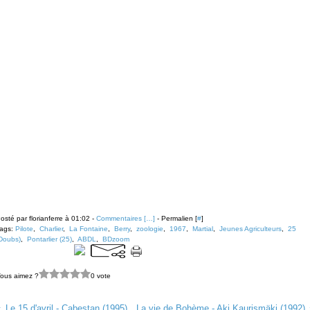
osté par florianferre à 01:02 -
Commentaires [
…
]
- Permalien [
#
]
ags:
Pilote
,
Charlier
,
La Fontaine
,
Berry
,
zoologie
,
1967
,
Martial
,
Jeunes Agriculteurs
,
25
Doubs)
,
Pontarlier (25)
,
ABDL
,
BDzoom
ous aimez ?
0 vote
Le 15 d'avril - Cabestan (1995)
La vie de Bohème - Aki Kaurismäki (1992)