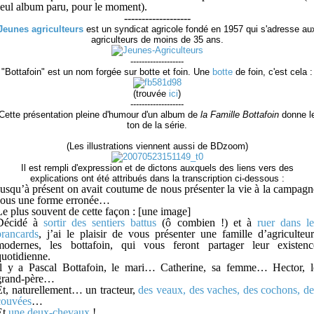
seul album paru, pour le moment).
-------------------
Jeunes agriculteurs
est un syndicat agricole fondé en 1957 qui s'adresse au
agriculteurs de moins de 35 ans.
-------------------
"Bottafoin" est un nom forgée sur botte et foin. Une
botte
de foin, c'est cela :
(trouvée
ici
)
-------------------
Cette présentation pleine d'humour d'un album de
la Famille Bottafoin
donne l
ton de la série.
(Les illustrations viennent aussi de BDzoom)
Il est rempli d'expression et de dictons auxquels des liens vers des
explications ont été attribués dans la transcription ci-dessous :
Jusqu’à présent on avait coutume de nous présenter la vie à la campagn
sous une forme erronée…
Le plus souvent de cette façon : [une image]
Décidé à
sortir des sentiers battus
(ô combien !) et à
ruer dans le
brancards
, j’ai le plaisir de vous présenter une famille d’agriculteur
modernes, les bottafoin, qui vous feront partager leur existenc
quotidienne.
Il y a Pascal Bottafoin, le mari… Catherine, sa femme… Hector, l
grand-père…
Et, naturellement… un tracteur,
des veaux, des vaches, des cochons, de
couvées
…
Et
une deux-chevaux
!