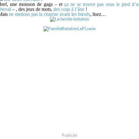
Bref, une moisson de gags – et
ça ne se trouve pas sous le pied d’u
cheval
– , des jeux de mots,
des coqs à l’âne
!
Mais
ne mettons pas la charrue avant les bœufs
, lisez…
Publicité