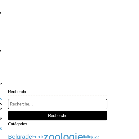
x
e
e
Recherche
s
s
e
e
Catégories
s
zoologie
Belgrade
jazz
Ferré
Italie