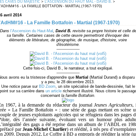
LES CAVES DU MAJESTIC
>
L'ASCENSION DU HAUT MAL - DAVID B.
>
L'ADHM#16 - LA FAMILLE BOTTAFOIN - MARTIAL (1967-1970)
6 avril 2014
l'AdHM#16 - La Famille Bottafoin - Martial (1967-1970)
Dans
l’Ascension du Haut-Mal
,
David B.
revisite sa propre histoire et celle d
sa famille. Certaines cases de cette œuvre permettront d'évoquer des
éléments de littérature, de géographie, de musique, d'histoire, voire
d'ésotérisme.
-------------------
Cette fois-ci, David B., le narrateur, a tout expliqué.
-------------------
Nous avons eu la tristesse d'apprendre que
Martial
(Martial Durand) a disparu i
y a peu, le 28 décembre 2013.
Une notice parue sur
BD Zoom
, un site spécialisé de bande-dessinée, fait le
point sur sa carrière dans
un article
richement illustré. Nous citons le passag
concernant
la famille Bottafoin
.
En 1967, à la demande du rédacteur du journal
Jeunes Agriculteurs
, 
crée « La Famille Bottafoin » : une série de gags mettant en scène u
couple de jeunes exploitants agricoles qui se réfugiera dans les pages d
Pilote
, dès l’année suivante, évoluant vers un humour plus adulte
L’intégralité des gags a été reprise dans un album de l’ABDL en 198
(préfacé par
Jean-Michel Charlier
) et réédité, à très peu d’exemplaire
en 2009. Depuis 2012, Le Coffre à BD a entrepris de rééditer la série (u