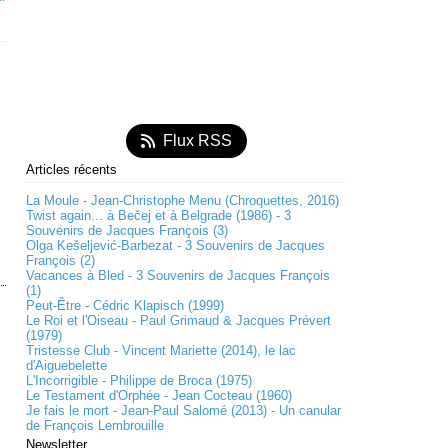
Flux RSS
Articles récents
La Moule - Jean-Christophe Menu (Chroquettes, 2016)
Twist again... à Bečej et à Belgrade (1986) - 3
Souvenirs de Jacques François (3)
Olga Kešeljević-Barbezat - 3 Souvenirs de Jacques
François (2)
Vacances à Bled - 3 Souvenirs de Jacques François
(1)
Peut-Être - Cédric Klapisch (1999)
Le Roi et l'Oiseau - Paul Grimaud & Jacques Prévert
(1979)
Tristesse Club - Vincent Mariette (2014), le lac
d'Aiguebelette
L'Incorrigible - Philippe de Broca (1975)
Le Testament d'Orphée - Jean Cocteau (1960)
Je fais le mort - Jean-Paul Salomé (2013) - Un canular
de François Lembrouille
Newsletter