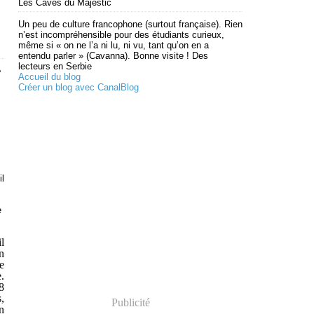
Les Caves du Majestic
Un peu de culture francophone (surtout française). Rien
n’est incompréhensible pour des étudiants curieux,
même si « on ne l’a ni lu, ni vu, tant qu’on en a
entendu parler » (Cavanna). Bonne visite ! Des
lecteurs en Serbie
e
Accueil du blog
Créer un blog avec CanalBlog
l
e
il
n
e
.
8
s,
Publicité
n