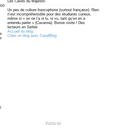
Les Caves du Majestic
900)
Un peu de culture francophone (surtout française). Rien
n’est incompréhensible pour des étudiants curieux,
même si « on ne l’a ni lu, ni vu, tant qu’on en a
entendu parler » (Cavanna). Bonne visite ! Des
lecteurs en Serbie
Accueil du blog
e
Créer un blog avec CanalBlog
es
l
Publicité