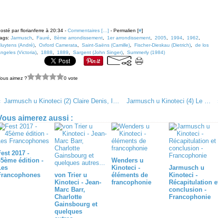
osté par florianferre à 20:34 -
Commentaires [
…
]
- Permalien [
#
]
ags:
Jarmusch
,
Fauré
,
8ème arrondissement
,
1er arrondissement
,
2005
,
1994
,
1962
,
luytens (André)
,
Oxford Camerata
,
Saint-Saëns (Camille)
,
Fischer-Dieskau (Dietrich)
,
de los
ngeles (Victoria)
,
1888
,
1889
,
Sargent (John Singer)
,
Summerly (1984)
ous aimez ?
0 vote
Jarmusch u Kinoteci (2) Claire Denis, Isaac de Bankolé, Béatrice Dalle et Alex Descas
Jarmusch u Kinoteci (4) Le Samouraï - Jean-Pierre Melville (1967)
Vous aimerez aussi :
est 2017 -
45ème édition -
Wenders u
Les
Kinoteci -
Jarmusch u
Francophones
von Trier u
éléments de
Kinoteci -
Kinoteci - Jean-
francophonie
Récapitulation e
Marc Barr,
conclusion -
Charlotte
Francophonie
Gainsbourg et
quelques