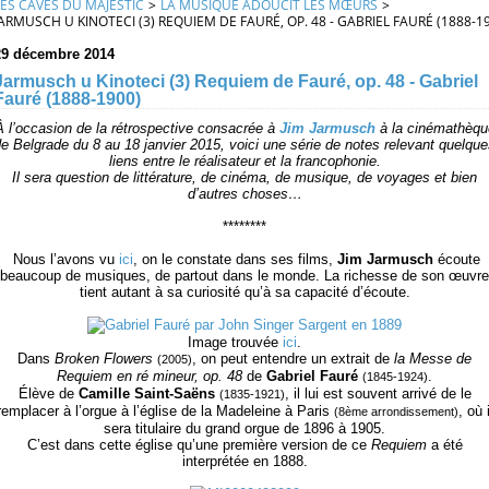
LES CAVES DU MAJESTIC
>
LA MUSIQUE ADOUCIT LES MŒURS
>
JARMUSCH U KINOTECI (3) REQUIEM DE FAURÉ, OP. 48 - GABRIEL FAURÉ (1888-1
29 décembre 2014
Jarmusch u Kinoteci (3) Requiem de Fauré, op. 48 - Gabriel
Fauré (1888-1900)
À l’occasion de la rétrospective consacrée à
Jim Jarmusch
à la cinémathèqu
e Belgrade du 8 au 18 janvier 2015, voici une série de notes relevant quelqu
liens entre le réalisateur et la francophonie.
Il sera question de littérature, de cinéma, de musique, de voyages et bien
d’autres choses…
********
Nous l’avons vu
ici
, on le constate dans ses films,
Jim Jarmusch
écoute
beaucoup de musiques, de partout dans le monde. La richesse de son œuvre
tient autant à sa curiosité qu’à sa capacité d’écoute.
Image trouvée
ici
.
Dans
Broken Flowers
, on peut entendre un extrait de
la Messe de
(2005)
Requiem en ré mineur, op. 48
de
Gabriel Fauré
.
(1845-1924)
Élève de
Camille Saint-Saëns
, il lui est souvent arrivé de le
(1835-1921)
remplacer à l’orgue à l’église de la Madeleine à Paris
, où i
(8
ème
arrondissement)
sera titulaire du grand orgue de 1896 à 1905.
C’est dans cette église qu’une première version de ce
Requiem
a été
interprétée en 1888.