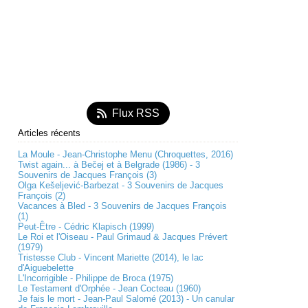
Flux RSS
Articles récents
La Moule - Jean-Christophe Menu (Chroquettes, 2016)
Twist again... à Bečej et à Belgrade (1986) - 3
Souvenirs de Jacques François (3)
Olga Kešeljević-Barbezat - 3 Souvenirs de Jacques
François (2)
Vacances à Bled - 3 Souvenirs de Jacques François
(1)
Peut-Être - Cédric Klapisch (1999)
Le Roi et l'Oiseau - Paul Grimaud & Jacques Prévert
(1979)
Tristesse Club - Vincent Mariette (2014), le lac
d'Aiguebelette
L'Incorrigible - Philippe de Broca (1975)
Le Testament d'Orphée - Jean Cocteau (1960)
Je fais le mort - Jean-Paul Salomé (2013) - Un canular