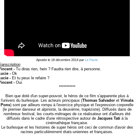
Ajoutée le 18 décembre 2014 par
Le Pacte
ranscription
Vincent -
Tu diras rien, hein ? Faudra rien dire, à personne.
ucie -
Ok
ucie -
Et tu peux le refaire ?
Vincent -
Oui.
***********
Bien que doté d'un super-pouvoir, le héros de ce film s'apparente plus à
l'univers du burlesque. Les acteurs principaux (
Thomas Salvador
et
Vimala
Pons
) sont par ailleurs rompu à l'exercice physique et l'expression corporelle
(le premier danseur et alpiniste, la deuxième, trapéziste). Diffusés dans de
nombreux festival, les courts-métrages de ce réalisateur ont d'ailleurs été
diffusés dans le cadre d'une rétrospective autour de
Jacques Tati
à la
cinémathèque française.
Le burlesque et les histoires de super héros ont ceci de commun d'avoir des
racines particulièrement états-uniennes et françaises.