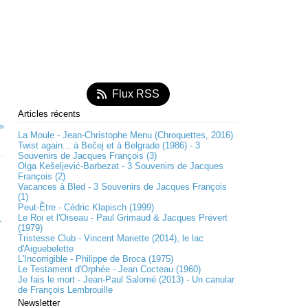
Flux RSS
Articles récents
La Moule - Jean-Christophe Menu (Chroquettes, 2016)
Twist again... à Bečej et à Belgrade (1986) - 3
Souvenirs de Jacques François (3)
Olga Kešeljević-Barbezat - 3 Souvenirs de Jacques
François (2)
Vacances à Bled - 3 Souvenirs de Jacques François
(1)
Peut-Être - Cédric Klapisch (1999)
Le Roi et l'Oiseau - Paul Grimaud & Jacques Prévert
-
(1979)
Tristesse Club - Vincent Mariette (2014), le lac
d'Aiguebelette
L'Incorrigible - Philippe de Broca (1975)
Le Testament d'Orphée - Jean Cocteau (1960)
Je fais le mort - Jean-Paul Salomé (2013) - Un canular
de François Lembrouille
Newsletter