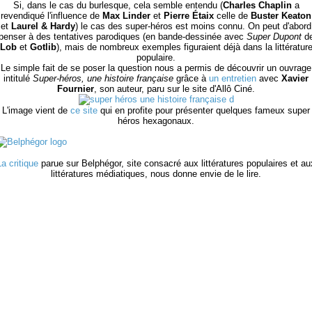
Si, dans le cas du burlesque, cela semble entendu (
Charles Chaplin
a
revendiqué l'influence de
Max Linder
et
Pierre Étaix
celle de
Buster Keaton
et
Laurel & Hardy
) le cas des super-héros est moins connu. On peut d'abord
penser à des tentatives parodiques (en bande-dessinée avec
Super Dupont
d
Lob
et
Gotlib
), mais de nombreux exemples figuraient déjà dans la littératur
populaire.
Le simple fait de se poser la question nous a permis de découvrir un ouvrage
intitulé
Super-héros, une histoire française
grâce à
un entretien
avec
Xavier
Fournier
, son auteur, paru sur le site d'Allô Ciné.
L'image vient de
ce site
qui en profite pour présenter quelques fameux super
héros hexagonaux.
La critique
parue sur Belphégor, site consacré aux littératures populaires et au
littératures médiatiques, nous donne envie de le lire.