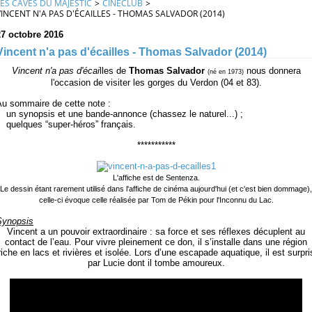
LES CAVES DU MAJESTIC
>
CINÉCLUB
>
VINCENT N'A PAS D'ÉCAILLES - THOMAS SALVADOR (2014)
27 octobre 2016
Vincent n'a pas d'écailles - Thomas Salvador (2014)
Vincent n'a pas d'écai
lles de
Thoma
s Salvador
nous donnera
(né en 1973)
l'occasion de visiter les gorges du Verdon (04 et 83).
Au sommaire de cette note :
un synopsis et une bande-annonce (chassez le naturel...) ;
quelques “super-héros” français.
***********
L'affiche est de Sentenza.
Le dessin étant rarement utilisé dans l'affiche de cinéma aujourd'hui (et c'est bien dommage),
celle-ci évoque celle réalisée par Tom de Pékin pour l'Inconnu du Lac.
Synopsis
Vincent a un pouvoir extraordinaire : sa force et ses réflexes décuplent au
contact de l’eau. Pour vivre pleinement ce don, il s’installe dans une région
riche en lacs et rivières et isolée. Lors d’une escapade aquatique, il est surpri
par Lucie dont il tombe amoureux.