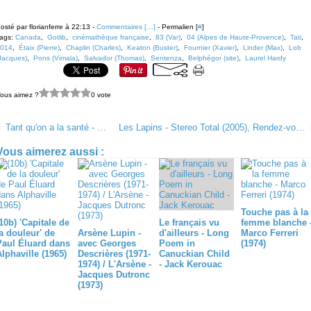
osté par florianferre à 22:13 -
Commentaires [
…
]
- Permalien [
#
]
ags:
Canada
,
Gotlib
,
cinémathèque française
,
83 (Var)
,
04 (Alpes de Haute-Provence)
,
Tati
,
014
,
Étaix (Pierre)
,
Chaplin (Charles)
,
Keaton (Buster)
,
Fournier (Xavier)
,
Linder (Max)
,
Lob
Jacques)
,
Pons (Vimala)
,
Salvador (Thomas)
,
Sentenza
,
Belphégor (site)
,
Laurel Hardy
ous aimez ?
0 vote
Tant qu'on a la santé - Pierre Étaix (1966), Rupture (1961)
Les Lapins - Stereo Total (2005), Rendez-vous sous la pluie - Jean Sablon & Django Reinhardt (1934)
Vous aimerez aussi :
Touche pas à la
10b) 'Capitale de
Le français vu
femme blanche 
la douleur' de
Arsène Lupin -
d'ailleurs - Long
Marco Ferreri
Paul Éluard dans
avec Georges
Poem in
(1974)
lphaville (1965)
Descrières (1971-
Canuckian Child
1974) / L'Arsène -
- Jack Kerouac
Jacques Dutronc
(1973)