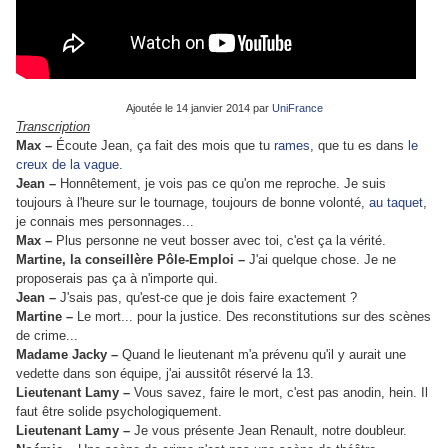
Ajoutée le 14 janvier 2014 par
UniFrance
Transcription
Max –
Écoute Jean, ça fait des mois que tu
rames
, que tu es dans
le
creux de la vague
.
Jean –
Honnêtement, je vois pas ce qu'on me reproche. Je suis
toujours à l'heure sur le tournage, toujours de bonne volonté,
au taquet
,
je connais mes personnages...
Max –
Plus personne ne veut bosser avec toi, c'est ça la vérité.
Martine, la conseillère Pôle-Emploi –
J'ai quelque chose. Je ne
proposerais pas ça à n'importe qui.
Jean –
J'sais pas, qu'est-ce que je dois faire exactement ?
Martine –
Le mort... pour la justice. Des reconstitutions sur des scènes
de crime...
Madame Jacky –
Quand le lieutenant m'a prévenu qu'il y aurait une
vedette dans son équipe, j'ai aussitôt réservé la 13.
Lieutenant Lamy –
Vous savez, faire le mort, c'est pas anodin, hein. Il
faut être solide psychologiquement.
Lieutenant Lamy –
Je vous présente Jean Renault, notre doubleur.