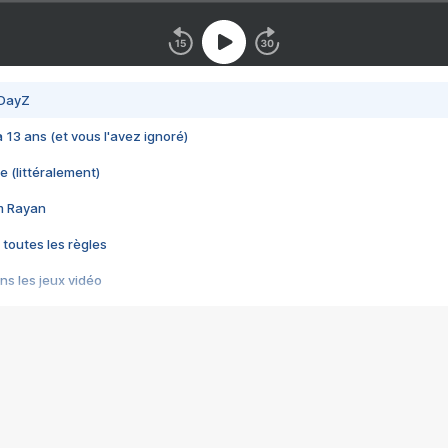
 DayZ
 a 13 ans (et vous l'avez ignoré)
e (littéralement)
im Rayan
 toutes les règles
s les jeux vidéo
us choquant de Rockstar ? - Le scandale BULLY
e plus moche de Steam
du RÊVE tourne au CAUCHEMAR
pendant 8 heures