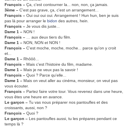
François –
Ça, c'est contourner la... non, non, ça jamais.
3ème –
C'est pas grave, ça, c'est un arrangement...
François –
Oui oui oui oui. Arrangement ! Hun hun, ben je suis
pas là pour arranger le
bidon
des autres, hein.
François –
Je vous dis juste...
Dame 1 –
NON !
François –
… aux deux tiers du film.
Dame 1 –
NON, NON et NON !
François –
C'est moche, moche, moche... parce qu'on y croit
et...
Dame 1 –
Rhôôô...
François –
Mais c'est l'histoire du film, madame.
Dame 1 –
Mais je ne veux pas la savoir !
François –
Quoi ? Parce qu'elle...
Dame 1 –
Mais on veut aller au cinéma, monsieur, on veut pas
vous écouter.
François –
Partez faire votre tour. Vous revenez dans une heure,
vous êtes une heure en avance.
Le garçon –
Tu vas nous préparer nos pantoufles et des
croissants, aussi, non ?
François –
Quoi ?
Le garçon –
Les pantoufles aussi, tu les prépares pendant ce
temps là ?