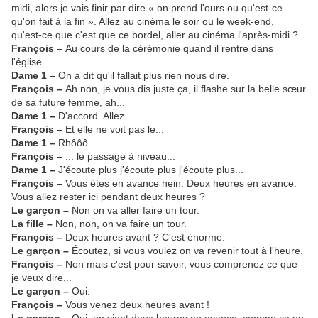
midi, alors je vais finir par dire « on prend l'ours ou qu'est-ce
qu'on fait à la fin ». Allez au cinéma le soir ou le week-end,
qu'est-ce que c'est que ce bordel, aller au cinéma l'après-midi ?
François –
Au cours de la cérémonie quand il rentre dans
l'église...
Dame 1 –
On a dit qu'il fallait plus rien nous dire.
François –
Ah non, je vous dis juste ça, il flashe sur la belle sœur
de sa future femme, ah...
Dame 1 –
D'accord. Allez.
François –
Et elle ne voit pas le...
Dame 1 –
Rhôôô.
François –
... le passage à niveau...
Dame 1 –
J'écoute plus j'écoute plus j'écoute plus...
François –
Vous êtes en avance hein. Deux heures en avance.
Vous allez rester ici pendant deux heures ?
Le garçon –
Non on va aller faire un tour.
La fille –
Non, non, on va faire un tour.
François –
Deux heures avant ? C'est énorme.
Le garçon –
Écoutez, si vous voulez on va revenir tout à l'heure.
François –
Non mais c'est pour savoir, vous comprenez ce que
je veux dire...
Le garçon –
Oui.
François –
Vous venez deux heures avant !