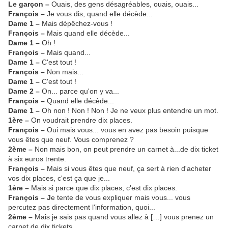
Le garçon –
Ouais, des gens désagréables, ouais, ouais...
François –
Je vous dis, quand elle décède...
Dame 1 –
Mais dépêchez-vous !
François –
Mais quand elle décède...
Dame 1 –
Oh !
François –
Mais quand...
Dame 1 –
C'est tout !
François –
Non mais...
Dame 1 –
C'est tout !
Dame 2 –
On... parce qu'on y va...
François –
Quand elle décède...
Dame 1 –
Oh non ! Non ! Non ! Je ne veux plus entendre un mot.
1ère –
On voudrait prendre dix places.
François –
Oui mais vous... vous en avez pas besoin puisque
vous êtes que neuf. Vous comprenez ?
2ème –
Non mais bon, on peut prendre un carnet à...de dix ticket
à six euros trente.
François –
Mais si vous êtes que neuf, ça sert à rien d'acheter
vos dix places, c'est ça que je...
1ère –
Mais si parce que dix places, c'est dix places.
François – J
e tente de vous expliquer mais vous... vous
percutez pas directement l'information, quoi...
2ème –
Mais je sais pas quand vous allez à […] vous prenez un
carnet de dix tickets.