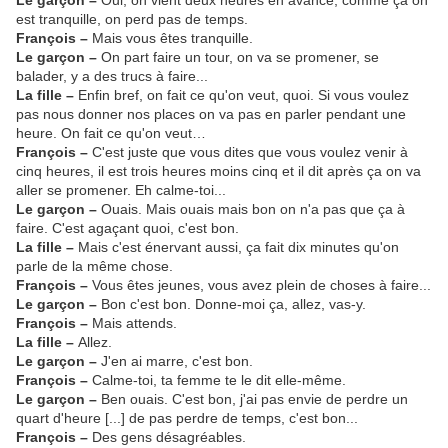
Le garçon –
Oui, on vient deux heures en avance, comme ça on
est tranquille, on perd pas de temps.
François –
Mais vous êtes tranquille.
Le garçon –
On part faire un tour, on va se promener, se
balader, y a des trucs à faire...
La fille –
Enfin bref, on fait ce qu'on veut, quoi. Si vous voulez
pas nous donner nos places on va pas en parler pendant une
heure. On fait ce qu'on veut…
François –
C'est juste que vous dites que vous voulez venir à
cinq heures, il est trois heures moins cinq et il dit après ça on va
aller se promener. Eh calme-toi...
Le garçon –
Ouais. Mais ouais mais bon on n'a pas que ça à
faire. C'est agaçant quoi, c'est bon.
La fille –
Mais c'est énervant aussi, ça fait dix minutes qu'on
parle de la même chose.
François –
Vous êtes jeunes, vous avez plein de choses à faire...
Le garçon –
Bon c'est bon. Donne-moi ça, allez, vas-y.
François –
Mais attends.
La fille –
Allez.
Le garçon –
J'en ai marre, c'est bon.
François –
Calme-toi, ta femme te le dit elle-même.
Le garçon –
Ben ouais. C'est bon, j'ai pas envie de perdre un
quart d'heure [...] de pas perdre de temps, c'est bon...
François –
Des gens désagréables.