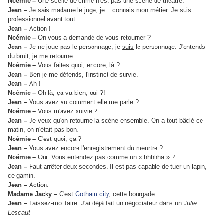
Noémie –
Une scène de crime n'est pas une scène de théâtre.
Jean –
Je sais madame le juge, je... connais mon métier. Je suis...
professionnel avant tout.
Jean –
Action !
Noémie –
On vous a demandé de vous retourner ?
Jean –
Je ne joue pas le personnage, je
suis
le personnage. J'entends
du bruit, je me retourne.
Noémie –
Vous faites quoi, encore, là ?
Jean –
Ben je me défends, l'instinct de survie.
Jean –
Ah !
Noémie –
Oh là, ça va bien, oui ?!
Jean –
Vous avez vu comment elle me parle ?
Noémie –
Vous m'avez suivie ?
Jean –
Je veux qu'on retourne la scène ensemble. On a tout bâclé ce
matin, on n'était pas bon.
Noémie –
C'est quoi, ça ?
Jean –
Vous avez encore l'enregistrement du meurtre ?
Noémie –
Oui. Vous entendez pas comme un « hhhhha » ?
Jean –
Faut arrêter deux secondes. Il est pas capable de tuer un lapin,
ce gamin.
Jean –
Action.
Madame Jacky –
C'est
Gotham city
, cette bourgade.
Jean –
Laissez-moi faire. J'ai déjà fait un négociateur dans un
Julie
Lescaut
.