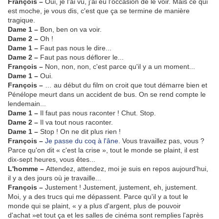
François –
Oui, je l'ai vu, j'ai eu l'occasion de le voir. Mais ce qui
est moche, je vous dis, c'est que ça se termine de manière
tragique.
Dame 1 –
Bon, ben on va voir.
Dame 2 –
Oh !
Dame 1 –
Faut pas nous le dire...
Dame 2 –
Faut pas nous déflorer le...
François –
Non, non, non, c'est parce qu'il y a un moment...
Dame 1 –
Oui.
François –
… au début du film on croit que tout démarre bien et
Pénélope meurt dans un accident de bus. On se rend compte le
lendemain...
Dame 1 –
Il faut pas nous raconter ! Chut. Stop.
Dame 2 –
Il va tout nous raconter.
Dame 1 –
Stop ! On ne dit plus rien !
François –
Je passe du coq à l'âne
. Vous travaillez pas, vous ?
Parce qu'on dit « c'est la crise », tout le monde se plaint, il est
dix-sept heures, vous êtes...
L'homme –
Attendez, attendez, moi je suis en repos aujourd'hui,
il y a des jours où je travaille...
François –
Justement ! Justement, justement, eh, justement.
Moi, y a des trucs qui me dépassent. Parce qu'il y a tout le
monde qui se plaint, « y a plus d'argent, plus de pouvoir
d'achat »et tout ça et les salles de cinéma sont remplies l'après