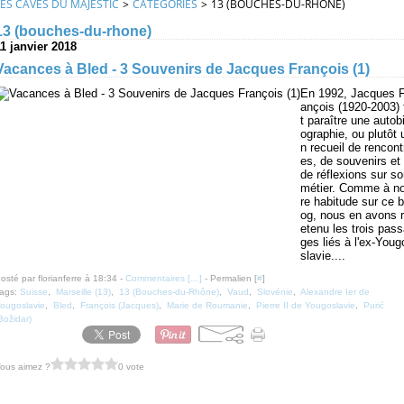
LES CAVES DU MAJESTIC
>
CATEGORIES
>
13 (BOUCHES-DU-RHONE)
13 (bouches-du-rhone)
11 janvier 2018
Vacances à Bled - 3 Souvenirs de Jacques François (1)
En 1992, Jacques F
ançois (1920-2003) 
t paraître une autob
ographie, ou plutôt 
n recueil de rencont
es, de souvenirs et
de réflexions sur s
métier. Comme à no
re habitude sur ce b
og, nous en avons r
etenu les trois pas
ges liés à l'ex-Youg
slavie....
osté par florianferre à 18:34 -
Commentaires [
…
]
- Permalien [
#
]
ags:
Suisse
,
Marseille (13)
,
13 (Bouches-du-Rhône)
,
Vaud
,
Slovénie
,
Alexandre Ier de
ougoslavie
,
Bled
,
François (Jacques)
,
Marie de Roumanie
,
Pierre II de Yougoslavie
,
Purić
Božidar)
ous aimez ?
0 vote