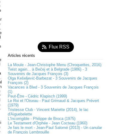
n
u
o
r
b
a
e
d
o
Flux RSS
s
Articles récents
e
d
La Moule - Jean-Christophe Menu (Chroquettes, 2016)
Twist again... à Bečej et à Belgrade (1986) - 3
a
Souvenirs de Jacques François (3)
s.
Olga Kešeljević-Barbezat - 3 Souvenirs de Jacques
l
François (2)
n
Vacances à Bled - 3 Souvenirs de Jacques François
u
(1)
r
Peut-Être - Cédric Klapisch (1999)
d
Le Roi et l'Oiseau - Paul Grimaud & Jacques Prévert
n
(1979)
e
Tristesse Club - Vincent Mariette (2014), le lac
d'Aiguebelette
c
L'Incorrigible - Philippe de Broca (1975)
i
Le Testament d'Orphée - Jean Cocteau (1960)
n
Je fais le mort - Jean-Paul Salomé (2013) - Un canular
e
de François Lembrouille