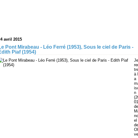
4 avril 2015
Le Pont Mirabeau - Léo Ferré (1953), Sous le ciel de Paris -
Edith Piaf (1954)
J
re
tr
à 
a
m
is
n
(2
01
d
M
n
el
d
Ol
ve