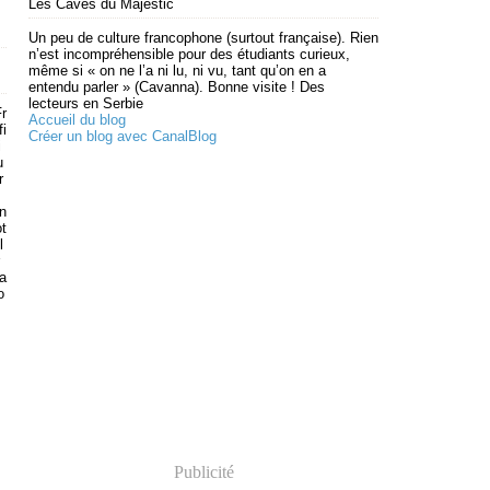
Les Caves du Majestic
Un peu de culture francophone (surtout française). Rien
n’est incompréhensible pour des étudiants curieux,
même si « on ne l’a ni lu, ni vu, tant qu’on en a
entendu parler » (Cavanna). Bonne visite ! Des
lecteurs en Serbie
r
Accueil du blog
fi
Créer un blog avec CanalBlog
i
u
r
on
t
l
sa
o
Publicité