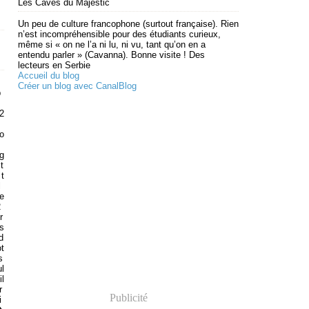
Les Caves du Majestic
Un peu de culture francophone (surtout française). Rien
n’est incompréhensible pour des étudiants curieux,
même si « on ne l’a ni lu, ni vu, tant qu’on en a
entendu parler » (Cavanna). Bonne visite ! Des
lecteurs en Serbie
Accueil du blog
Créer un blog avec CanalBlog
p
 2
s
'o
g
t
t
l
e
2
r
s
d
ot
s
l
il
r
Publicité
i