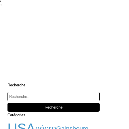
t
e
Recherche
Catégories
USA
nécro
Gainsbourg