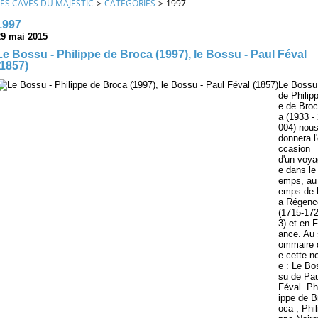
LES CAVES DU MAJESTIC
>
CATEGORIES
>
1997
1997
29 mai 2015
Le Bossu - Philippe de Broca (1997), le Bossu - Paul Féval
(1857)
Le Bossu
de Philip
e de Broc
a (1933 -
004) nou
donnera l
ccasion
d'un voya
e dans le 
emps, au 
emps de 
a Régenc
(1715-17
3) et en F
ance. Au 
ommaire 
e cette n
e : Le Bo
su de Pau
Féval. Ph
ippe de B
oca , Phil