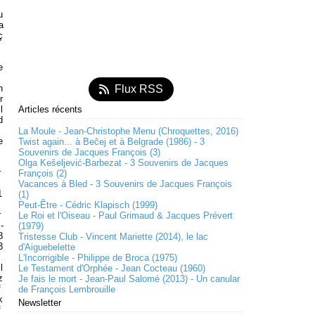
u
a
ç
e
m
n
Flux RSS
r
l
Articles récents
d
La Moule - Jean-Christophe Menu (Chroquettes, 2016)
e
Twist again... à Bečej et à Belgrade (1986) - 3
Souvenirs de Jacques François (3)
M
Olga Kešeljević-Barbezat - 3 Souvenirs de Jacques
r
François (2)
Vacances à Bled - 3 Souvenirs de Jacques François
1
(1)
m
Peut-Être - Cédric Klapisch (1999)
r
Le Roi et l'Oiseau - Paul Grimaud & Jacques Prévert
-
(1979)
8
Tristesse Club - Vincent Mariette (2014), le lac
3
d'Aiguebelette
L'Incorrigible - Philippe de Broca (1975)
l
Le Testament d'Orphée - Jean Cocteau (1960)
z
Je fais le mort - Jean-Paul Salomé (2013) - Un canular
f
de François Lembrouille
k
Newsletter
f