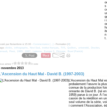
o
s
c
u
q
i 
o
h
it
n
t.
osté par florianferre à 15:30 -
Commentaires [
…
]
- Permalien [
#
]
ags:
dictée
,
orthographe
,
Novi Sad
,
institut français
,
TV5
,
Québec
,
université
,
Drucker
,
enault
,
Pivot
,
1985
,
1997
,
Lalanne
,
Europe 2
,
Pérusse
,
Bruel (Patrick)
ous aimez ?
0 vote
5 novembre 2013
L'Ascension du Haut Mal - David B. (1997-2003)
L’Ascension du Haut Mal es
probalement l’œuvre la plus
connue de la production foi
onnante de David B. (né en
1959) parue à ce jour. À l’o
casion de la réédition en un
seul volume de la série, vo
i comment l’Association, éd