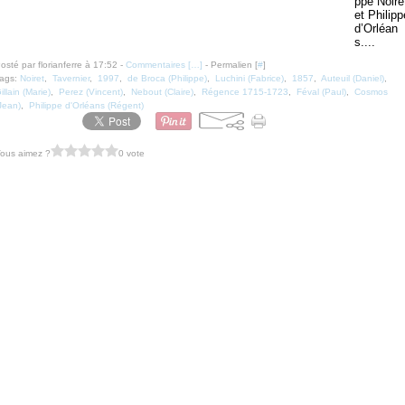
ppe Noire
et Philipp
d’Orléan
s....
osté par florianferre à 17:52 -
Commentaires [
…
]
- Permalien [
#
]
ags:
Noiret
,
Tavernier
,
1997
,
de Broca (Philippe)
,
Luchini (Fabrice)
,
1857
,
Auteuil (Daniel)
,
illain (Marie)
,
Perez (Vincent)
,
Nebout (Claire)
,
Régence 1715-1723
,
Féval (Paul)
,
Cosmos
Jean)
,
Philippe d'Orléans (Régent)
ous aimez ?
0 vote