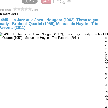
ous aimez ?
0 vote
15 mars 2014
24/45 - Le Jazz et la Java - Nougaro (1962), Three to get
ready - Brubeck Quartet (1959), Menuet de Haydn - Trio
Paeonia (2011)
L’
eu
e
x
m
x
(2
03
d
la
To
d
e 
st
u
m
la
g
d
s 
ar