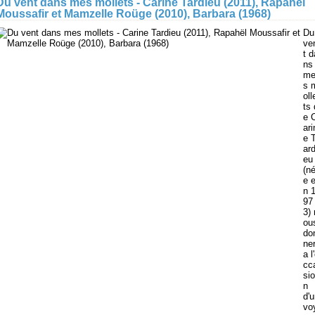
Du vent dans mes mollets - Carine Tardieu (2011), Rapahël
Moussafir et Mamzelle Roüge (2010), Barbara (1968)
Du
ve
t d
ns
m
s 
oll
ts 
e 
ari
e 
ard
eu
(n
e 
n 
97
3) 
ou
do
ne
a l
cc
sio
n
d'
vo