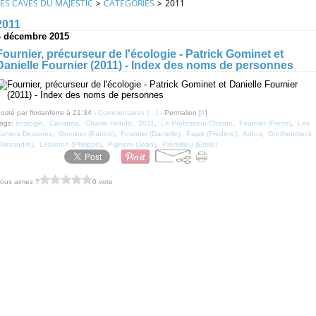
LES CAVES DU MAJESTIC
>
CATEGORIES
>
2011
2011
4 décembre 2015
Fournier, précurseur de l'écologie - Patrick Gominet et
Danielle Fournier (2011) - Index des noms de personnes
osté par florianferre à 21:34 -
Commentaires [
…
]
- Permalien [
#
]
ags:
écologie
,
Cavanna
,
Charlie Hebdo
,
2011
,
Le Professeur Choron
,
Fournier (Pierre)
,
Les
ahiers Dessinés
,
Gominet (Patrick)
,
Fournier (Danielle)
,
Pajak (Frédéric)
,
Arthur
,
Grothendieck
Alexandre)
,
Lebreton (Philippe)
,
Pignero (Jean)
,
Prémillieu (Émile)
ous aimez ?
0 vote