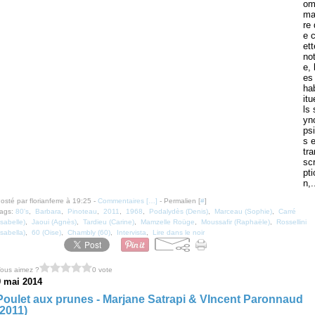
o
ma
re 
e 
ett
no
e, 
es
ha
itu
ls 
yn
psi
s e
tra
scr
pti
n,.
osté par florianferre à 19:25 -
Commentaires [
…
]
- Permalien [
#
]
ags:
80's
,
Barbara
,
Pinoteau
,
2011
,
1968
,
Podalydès (Denis)
,
Marceau (Sophie)
,
Carré
Isabelle)
,
Jaoui (Agnès)
,
Tardieu (Carine)
,
Mamzelle Roüge
,
Moussafir (Raphaële)
,
Rossellini
Isabella)
,
60 (Oise)
,
Chambly (60)
,
Intervista
,
Lire dans le noir
ous aimez ?
0 vote
9 mai 2014
Poulet aux prunes - Marjane Satrapi & VIncent Paronnaud
(2011)