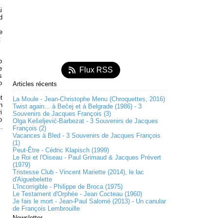
m
i
d
c
e
t
l
b
e
Flux RSS
s
o
Articles récents
t
La Moule - Jean-Christophe Menu (Chroquettes, 2016)
n
Twist again... à Bečej et à Belgrade (1986) - 3
i
Souvenirs de Jacques François (3)
o
Olga Kešeljević-Barbezat - 3 Souvenirs de Jacques
..
François (2)
Vacances à Bled - 3 Souvenirs de Jacques François
(1)
Peut-Être - Cédric Klapisch (1999)
Le Roi et l'Oiseau - Paul Grimaud & Jacques Prévert
(1979)
Tristesse Club - Vincent Mariette (2014), le lac
d'Aiguebelette
L'Incorrigible - Philippe de Broca (1975)
Le Testament d'Orphée - Jean Cocteau (1960)
Je fais le mort - Jean-Paul Salomé (2013) - Un canular
de François Lembrouille
Newsletter