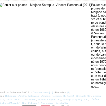
Poulet aux
prunes de
Marjane S
trapi (ciné
ste et aut
re de band
-dessinée 
ée en 1969
& Vincent
Paronnaud
(cinéaste 
t, sous le 
om de Win
chluss, au
eur de ban
e-dessinée
né en 1970
nous donn
ra l'occasi
n d'aller fai
e un tour 
ns un Téhé
an nostalgi
que...
osté par florianferre à 00:21 -
Commentaires [
…
]
- Permalien [
#
]
ags:
Debbouze
,
Amalric
,
botanique
,
Arménie
,
Géorgie
,
38 (Isère)
,
Grenoble (38)
,
persan
,
011
,
1958
,
2004
,
L'Association
,
Paronnaud (Vincent)
,
Satrapi (Marjane)
,
Iran
,
Téhéran
,
eideros (Maria de)
,
Baer (Edouard)
,
Afghanistan
,
Azerbaïdjan