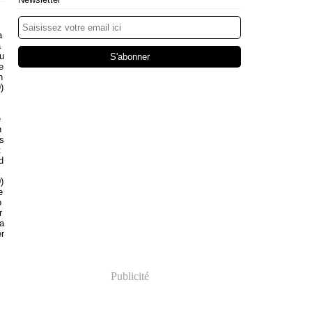
a
a
eu
e
n
)
e
n
s
t
d
)
e
o
r
da
r
Publicité