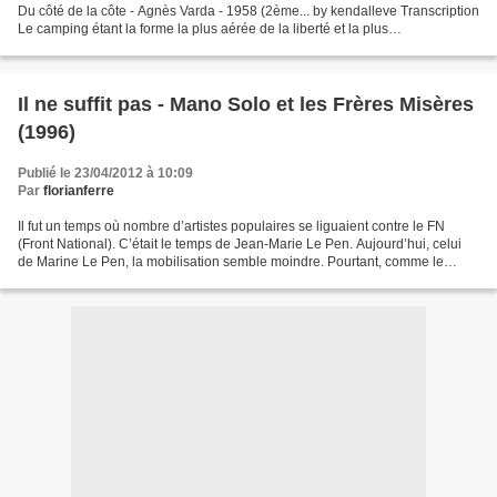
Du côté de la côte - Agnès Varda - 1958 (2ème... by kendalleve Transcription
Le camping étant la forme la plus aérée de la liberté et la plus
incroyablement cérémoniale, on y vit...
Il ne suffit pas - Mano Solo et les Frères Misères
(1996)
Publié le 23/04/2012 à 10:09
Par
florianferre
Il fut un temps où nombre d’artistes populaires se liguaient contre le FN
(Front National). C’était le temps de Jean-Marie Le Pen. Aujourd’hui, celui
de Marine Le Pen, la mobilisation semble moindre. Pourtant, comme le
montrent les résultats du premier...