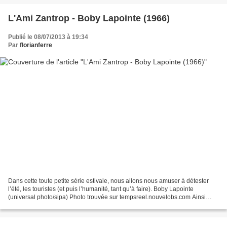
L'Ami Zantrop - Boby Lapointe (1966)
Publié le 08/07/2013 à 19:34
Par
florianferre
Dans cette toute petite série estivale, nous allons nous amuser à détester
l’été, les touristes (et puis l’humanité, tant qu’à faire). Boby Lapointe
(universal photo/sipa) Photo trouvée sur tempsreel.nouvelobs.com Ainsi
qu'une présentation avec des vidéos...