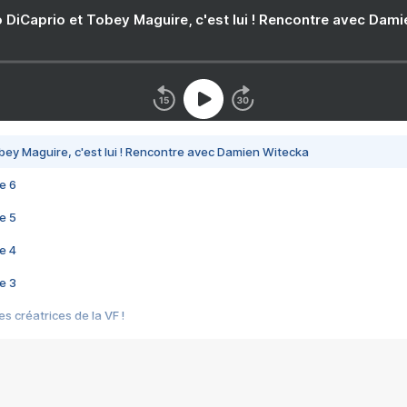
 DiCaprio et Tobey Maguire, c'est lui ! Rencontre avec Dam
bey Maguire, c'est lui ! Rencontre avec Damien Witecka
e 6
e 5
e 4
e 3
s créatrices de la VF !
e 2
e 1