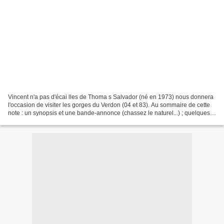
Vincent n'a pas d'écai lles de Thoma s Salvador (né en 1973) nous donnera
l'occasion de visiter les gorges du Verdon (04 et 83). Au sommaire de cette
note : un synopsis et une bande-annonce (chassez le naturel...) ; quelques
“super-héros” français. ***********...