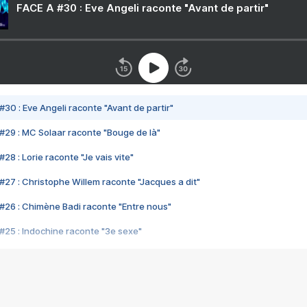
FACE A #30 : Eve Angeli raconte "Avant de partir"
#30 : Eve Angeli raconte "Avant de partir"
#29 : MC Solaar raconte "Bouge de là"
28 : Lorie raconte "Je vais vite"
#27 : Christophe Willem raconte "Jacques a dit"
#26 : Chimène Badi raconte "Entre nous"
#25 : Indochine raconte "3e sexe"
#24 : Zaho raconte "C'est chelou"
#23 : Patrick Bruel raconte "Au café des délices"
#22 : Kyo raconte "Le chemin"