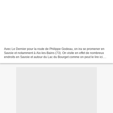
Avec Le Dernier pour la route de Philippe Godeau, on ira se promener en
Savoie et notamment à Aix-les-Bains (73). On visite en effet de nombreux
endroits en Savoie et autour du Lac du Bourget comme on peut le lire ici.
Mise en ligne le 1er septembre 2009...