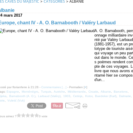
LES CAVES DU MAJESTIC
>
CATEGORIES
>
ALBANIE
albanie
24 mars 2017
Europe, chant IV - A. O. Barnabooth / Valéry Larbaud
A. O. Barnabooth, per
onnage milliardaire in
nté par Valéry Larbaud
(1881-1957), est un pr
totype de touriste aisé
qui voyage un peu par
out dans le monde. C
s poèmes rendent co
pte de ces voyages. L
livre que nous avons 
ntamé hier se compos
d'un...
osté par florianferre à 21:26 -
Commentaires [
…
]
- Permalien [
#
]
ags:
Espagne
,
Monténégro
,
Turquie
,
Autriche
,
Méditerranée
,
Croatie
,
Albanie
,
Barcelone
,
ijeka
,
Barnabooth (A. O.)
,
Larbaud (Valéry)
,
1903
,
Cetinje
,
Kotor
,
Baedeker (Karl)
,
Dalmatie
,
strie
,
Vuletić (Vuk)
ous aimez ?
0 vote