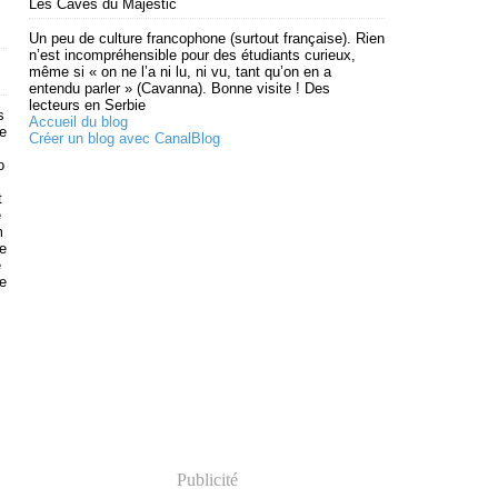
Les Caves du Majestic
Un peu de culture francophone (surtout française). Rien
n’est incompréhensible pour des étudiants curieux,
même si « on ne l’a ni lu, ni vu, tant qu’on en a
entendu parler » (Cavanna). Bonne visite ! Des
lecteurs en Serbie
s
Accueil du blog
ve
Créer un blog avec CanalBlog
o
t
e
m
e
e
e
Publicité