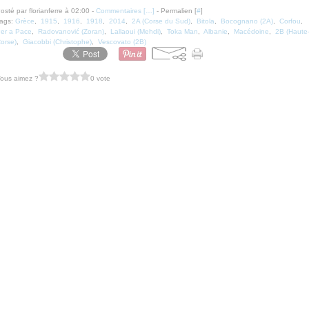
osté par florianferre à 02:00 -
Commentaires [
…
]
- Permalien [
#
]
ags:
Grèce
,
1915
,
1916
,
1918
,
2014
,
2A (Corse du Sud)
,
Bitola
,
Bocognano (2A)
,
Corfou
,
er a Pace
,
Radovanović (Zoran)
,
Lallaoui (Mehdi)
,
Toka Man
,
Albanie
,
Macédoine
,
2B (Haute
orse)
,
Giacobbi (Christophe)
,
Vescovato (2B)
ous aimez ?
0 vote