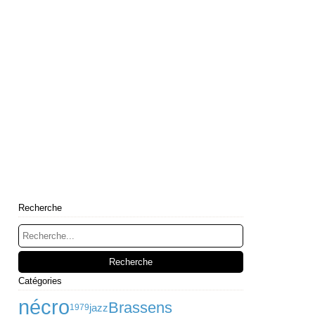
Recherche
Catégories
nécro
Brassens
jazz
1979