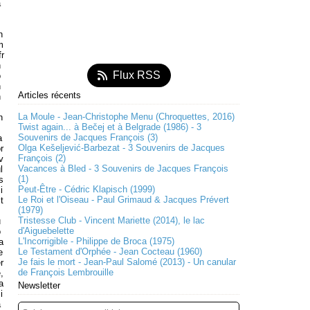
a
s
n
m
fr
n
Flux RSS
o
h
Articles récents
n
La Moule - Jean-Christophe Menu (Chroquettes, 2016)
n
Twist again... à Bečej et à Belgrade (1986) - 3
Souvenirs de Jacques François (3)
a
Olga Kešeljević-Barbezat - 3 Souvenirs de Jacques
r
François (2)
v
Vacances à Bled - 3 Souvenirs de Jacques François
l
(1)
s
Peut-Être - Cédric Klapisch (1999)
i
Le Roi et l'Oiseau - Paul Grimaud & Jacques Prévert
t
(1979)
Tristesse Club - Vincent Mariette (2014), le lac
u
d'Aiguebelette
o
L'Incorrigible - Philippe de Broca (1975)
a
Le Testament d'Orphée - Jean Cocteau (1960)
e
Je fais le mort - Jean-Paul Salomé (2013) - Un canular
r
de François Lembrouille
,
a
Newsletter
i
a