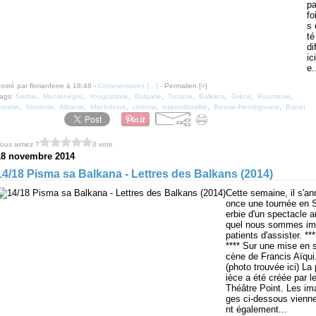
pa
fo
s 
té
di
ici
e.
osté par florianferre à 18:48 -
Commentaires [
…
]
- Permalien [
#
]
ags:
Serbie
,
Monténégro
,
Yougoslavie
,
Bulgarie
,
Turquie
,
Balkans
,
Grèce
,
Roumanie
,
roatie
,
Slovénie
,
Albanie
,
Macédoine
,
cinéma
,
interculturalité
,
Bosnie-Herzégovine
,
Banat
ous aimez ?
0 vote
18 novembre 2014
14/18 Pisma sa Balkana - Lettres des Balkans (2014)
Cette semaine, il s'an
once une tournée en 
erbie d'un spectacle a
quel nous sommes im
patients d'assister. ***
**** Sur une mise en 
cène de Francis Aïqui
(photo trouvée ici) La 
ièce a été créée par l
Théâtre Point. Les im
ges ci-dessous vienn
nt également...