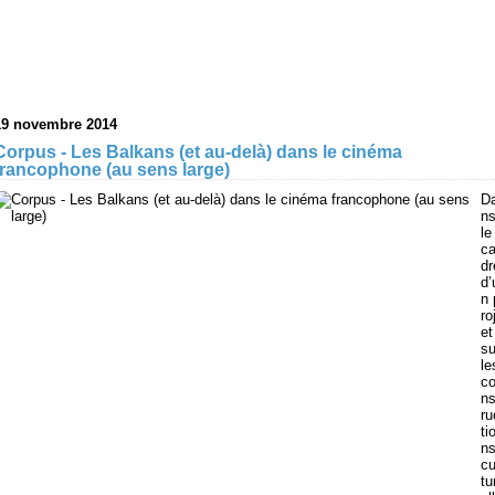
19 novembre 2014
Corpus - Les Balkans (et au-delà) dans le cinéma
francophone (au sens large)
D
n
le
c
dr
d’
n 
ro
et
su
le
c
ns
ru
ti
n
cu
tu