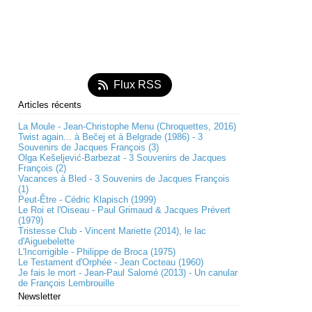
Flux RSS
Articles récents
La Moule - Jean-Christophe Menu (Chroquettes, 2016)
Twist again... à Bečej et à Belgrade (1986) - 3
Souvenirs de Jacques François (3)
Olga Kešeljević-Barbezat - 3 Souvenirs de Jacques
François (2)
Vacances à Bled - 3 Souvenirs de Jacques François
(1)
Peut-Être - Cédric Klapisch (1999)
Le Roi et l'Oiseau - Paul Grimaud & Jacques Prévert
(1979)
Tristesse Club - Vincent Mariette (2014), le lac
d'Aiguebelette
L'Incorrigible - Philippe de Broca (1975)
Le Testament d'Orphée - Jean Cocteau (1960)
Je fais le mort - Jean-Paul Salomé (2013) - Un canular
de François Lembrouille
Newsletter