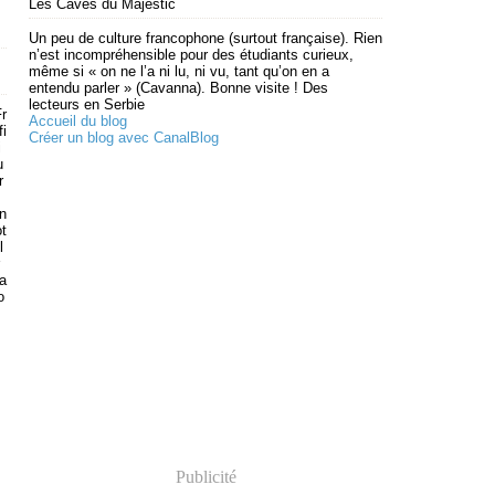
Les Caves du Majestic
Un peu de culture francophone (surtout française). Rien
n’est incompréhensible pour des étudiants curieux,
même si « on ne l’a ni lu, ni vu, tant qu’on en a
entendu parler » (Cavanna). Bonne visite ! Des
lecteurs en Serbie
r
Accueil du blog
fi
Créer un blog avec CanalBlog
i
u
r
on
t
l
sa
o
Publicité