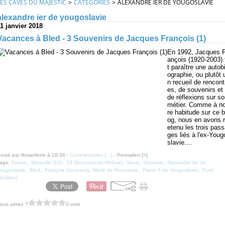
LES CAVES DU MAJESTIC
>
CATEGORIES
>
ALEXANDRE IER DE YOUGOSLAVIE
alexandre ier de yougoslavie
11 janvier 2018
Vacances à Bled - 3 Souvenirs de Jacques François (1)
En 1992, Jacques F
ançois (1920-2003) 
t paraître une autob
ographie, ou plutôt 
n recueil de rencont
es, de souvenirs et
de réflexions sur s
métier. Comme à no
re habitude sur ce b
og, nous en avons r
etenu les trois pas
ges liés à l'ex-Youg
slavie....
osté par florianferre à 18:34 -
Commentaires [
…
]
- Permalien [
#
]
ags:
Suisse
,
Marseille (13)
,
13 (Bouches-du-Rhône)
,
Vaud
,
Slovénie
,
Alexandre Ier de
ougoslavie
,
Bled
,
François (Jacques)
,
Marie de Roumanie
,
Pierre II de Yougoslavie
,
Purić
Božidar)
ous aimez ?
0 vote