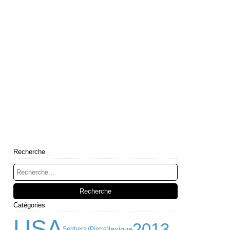
Recherche
Catégories
USA
2013
lexique
Seghers (Pierre)