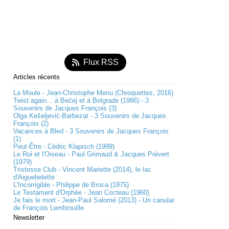
Flux RSS
Articles récents
La Moule - Jean-Christophe Menu (Chroquettes, 2016)
Twist again... à Bečej et à Belgrade (1986) - 3
Souvenirs de Jacques François (3)
Olga Kešeljević-Barbezat - 3 Souvenirs de Jacques
François (2)
Vacances à Bled - 3 Souvenirs de Jacques François
(1)
Peut-Être - Cédric Klapisch (1999)
Le Roi et l'Oiseau - Paul Grimaud & Jacques Prévert
(1979)
Tristesse Club - Vincent Mariette (2014), le lac
d'Aiguebelette
L'Incorrigible - Philippe de Broca (1975)
Le Testament d'Orphée - Jean Cocteau (1960)
Je fais le mort - Jean-Paul Salomé (2013) - Un canular
de François Lembrouille
Newsletter