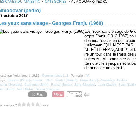
LES CAVES DU MAJESTIC
>
CATEGORIES
>
ALMODOVAR (PEDRO)
almodovar (pedro)
27 octobre 2017
Les yeux sans visage - Georges Franju (1960)
Les Yeux sans visage de G 
orges Franju (1912-1987) nou
donnera l'occasion de célébre
Halloween (QUI N'EST PAS 
NE FÊTE FRANçAISE !) et f
ire un tour dans le Paris des 
nnées 60. Au sommaire de c
tte note : le synopsis et la b
de-annonce un extrait...
osté par florianferre à 16:17 -
Commentaires [
…
]
- Permalien [
#
]
ags:
Brasseur (Pierre)
,
horreur
,
1960
,
Sautet (Claude)
,
Carax (Léos)
,
Almodóvar (Pedro)
,
ranju (Georges)
,
Carpenter (John)
,
Franco (Jesús)
,
Jarre (Maurice)
,
Lean (David)
,
Scob (Édith)
oo (John)
,
Valli (Allida)
,
Guérin (François)
ous aimez ?
0 vote