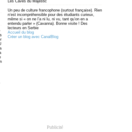
Les Caves du Majestic
Un peu de culture francophone (surtout française). Rien
n’est incompréhensible pour des étudiants curieux,
même si « on ne l’a ni lu, ni vu, tant qu’on en a
entendu parler » (Cavanna). Bonne visite ! Des
lecteurs en Serbie
e
Accueil du blog
s
Créer un blog avec CanalBlog
r
U
a
a
e
an
,
Publicité