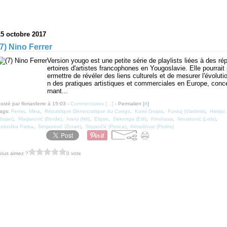
15 octobre 2017
(7) Nino Ferrer
Version yougo est une petite série de playlists liées à des ré
ertoires d'artistes francophones en Yougoslavie. Elle pourrait
ermettre de révéler des liens culturels et de mesurer l'évoluti
n des pratiques artistiques et commerciales en Europe, conc
rnant...
osté par florianferre à 15:03 -
Commentaires [
…
]
- Permalien [
#
]
ags:
Ferrer
,
Mina
,
République Démocratique du Congo
,
Korni Grupa
,
Furduj (Vladimir)
,
Hreljac
Bojan)
,
Marjanović (Đorđe)
,
Ivanji (Ildi)
,
Elipse
,
Dekenga (Edi)
,
Kinshasa
,
Novaković (Lola)
,
ekinška Patka
,
Simjanović (Zoran)
,
Stojančić (Perica)
,
Almodóvar (Pedro)
ous aimez ?
0 vote