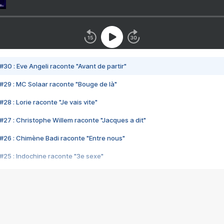
#30 : Eve Angeli raconte "Avant de partir"
#29 : MC Solaar raconte "Bouge de là"
28 : Lorie raconte "Je vais vite"
#27 : Christophe Willem raconte "Jacques a dit"
#26 : Chimène Badi raconte "Entre nous"
#25 : Indochine raconte "3e sexe"
#24 : Zaho raconte "C'est chelou"
#23 : Patrick Bruel raconte "Au café des délices"
#22 : Kyo raconte "Le chemin"