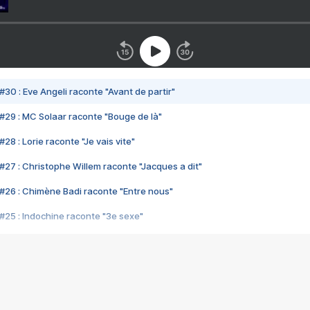
#30 : Eve Angeli raconte "Avant de partir"
#29 : MC Solaar raconte "Bouge de là"
28 : Lorie raconte "Je vais vite"
#27 : Christophe Willem raconte "Jacques a dit"
#26 : Chimène Badi raconte "Entre nous"
#25 : Indochine raconte "3e sexe"
#24 : Zaho raconte "C'est chelou"
#23 : Patrick Bruel raconte "Au café des délices"
#22 : Kyo raconte "Le chemin"