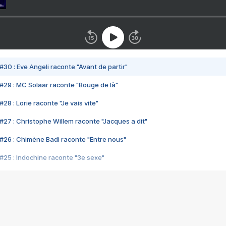
#30 : Eve Angeli raconte "Avant de partir"
#29 : MC Solaar raconte "Bouge de là"
28 : Lorie raconte "Je vais vite"
#27 : Christophe Willem raconte "Jacques a dit"
#26 : Chimène Badi raconte "Entre nous"
#25 : Indochine raconte "3e sexe"
#24 : Zaho raconte "C'est chelou"
#23 : Patrick Bruel raconte "Au café des délices"
#22 : Kyo raconte "Le chemin"