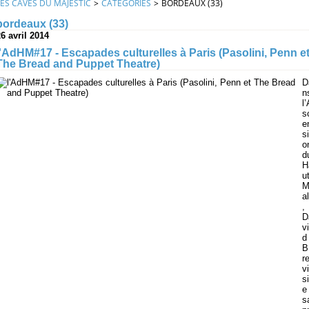
LES CAVES DU MAJESTIC
>
CATEGORIES
>
BORDEAUX (33)
bordeaux (33)
6 avril 2014
l'AdHM#17 - Escapades culturelles à Paris (Pasolini, Penn e
The Bread and Puppet Theatre)
D
n
l’
s
e
si
o
d
H
ut
al
,
D
vi
d
B
r
vi
si
e
s