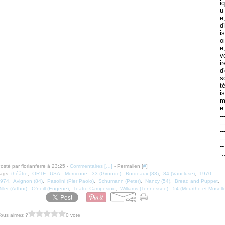
iq
u
e
d
is
oi
e
v
ir
d
s
té
is
e
--
--
--
--
--
-.
osté par florianferre à 23:25 -
Commentaires [
…
]
- Permalien [
#
]
ags:
théâtre
,
ORTF
,
USA
,
Morricone
,
33 (Gironde)
,
Bordeaux (33)
,
84 (Vaucluse)
,
1970
,
974
,
Avignon (84)
,
Pasolini (Pier Paolo)
,
Schumann (Peter)
,
Nancy (54)
,
Bread and Puppet
,
iller (Arthur)
,
O'neill (Eugene)
,
Teatro Campesino
,
Williams (Tennessee)
,
54 (Meurthe-et-Mosell
ous aimez ?
0 vote