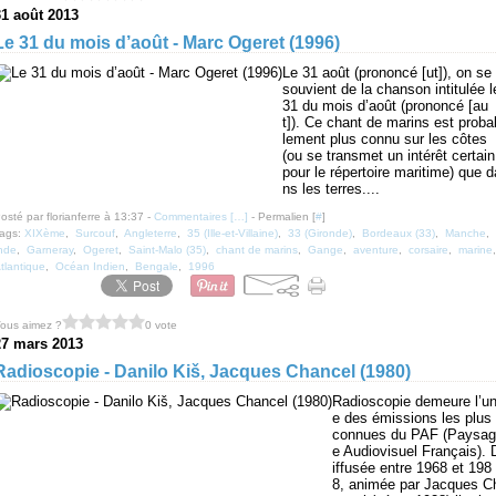
31 août 2013
Le 31 du mois d’août - Marc Ogeret (1996)
Le 31 août (prononcé [ut]), on se
souvient de la chanson intitulée l
31 du mois d’août (prononcé [au
t]). Ce chant de marins est proba
lement plus connu sur les côtes
(ou se transmet un intérêt certain
pour le répertoire maritime) que d
ns les terres....
osté par florianferre à 13:37 -
Commentaires [
…
]
- Permalien [
#
]
ags:
XIXème
,
Surcouf
,
Angleterre
,
35 (Ille-et-Villaine)
,
33 (Gironde)
,
Bordeaux (33)
,
Manche
,
nde
,
Garneray
,
Ogeret
,
Saint-Malo (35)
,
chant de marins
,
Gange
,
aventure
,
corsaire
,
marine
tlantique
,
Océan Indien
,
Bengale
,
1996
ous aimez ?
0 vote
27 mars 2013
Radioscopie - Danilo Kiš, Jacques Chancel (1980)
Radioscopie demeure l’u
e des émissions les plus
connues du PAF (Paysag
e Audiovisuel Français). 
iffusée entre 1968 et 198
8, animée par Jacques C