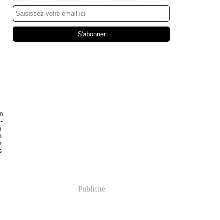
n
-
n
n
h
s
Publicité