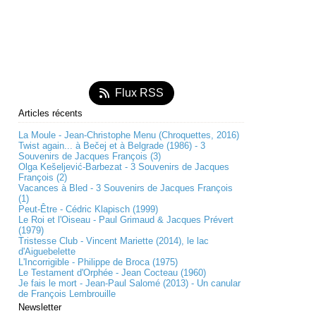
Flux RSS
Articles récents
La Moule - Jean-Christophe Menu (Chroquettes, 2016)
Twist again... à Bečej et à Belgrade (1986) - 3
Souvenirs de Jacques François (3)
Olga Kešeljević-Barbezat - 3 Souvenirs de Jacques
François (2)
Vacances à Bled - 3 Souvenirs de Jacques François
(1)
Peut-Être - Cédric Klapisch (1999)
Le Roi et l'Oiseau - Paul Grimaud & Jacques Prévert
(1979)
Tristesse Club - Vincent Mariette (2014), le lac
d'Aiguebelette
L'Incorrigible - Philippe de Broca (1975)
Le Testament d'Orphée - Jean Cocteau (1960)
Je fais le mort - Jean-Paul Salomé (2013) - Un canular
de François Lembrouille
Newsletter