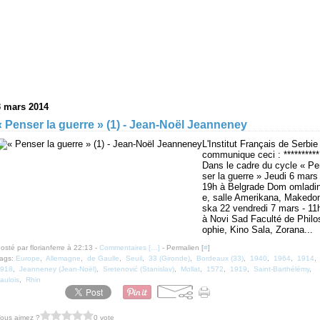
3 mars 2014
« Penser la guerre » (1) - Jean-Noël Jeanneney
L'Institut Français de Serbie
communique ceci : **********
Dans le cadre du cycle « Pe
ser la guerre » Jeudi 6 mars 
19h à Belgrade Dom omladi
e, salle Amerikana, Makedo
ska 22 vendredi 7 mars - 11
à Novi Sad Faculté de Philo
ophie, Kino Sala, Zorana...
osté par florianferre à 22:13 -
Commentaires [
…
]
- Permalien [
#
]
ags:
Europe
,
Allemagne
,
de Gaulle
,
Seuil
,
33 (Gironde)
,
Bordeaux (33)
,
1940
,
1964
,
1914
,
918
,
Jeanneney (Jean-Noël)
,
Sretenović (Stanislav)
,
Mollat
,
1572
,
1919
,
Saint-Barthélémy
,
aulois
,
Rhin
ous aimez ?
0 vote