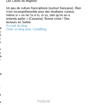
Les Caves du Majestic
Un peu de culture francophone (surtout française). Rien
n’est incompréhensible pour des étudiants curieux,
même si « on ne l’a ni lu, ni vu, tant qu’on en a
t
entendu parler » (Cavanna). Bonne visite ! Des
lecteurs en Serbie
Accueil du blog
a
Créer un blog avec CanalBlog
s
A
c
n
n
u
a
-
M
a
.
e
t
Publicité
a