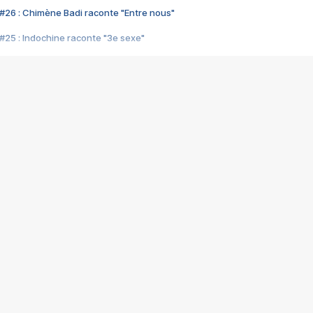
#26 : Chimène Badi raconte "Entre nous"
#25 : Indochine raconte "3e sexe"
#24 : Zaho raconte "C'est chelou"
#23 : Patrick Bruel raconte "Au café des délices"
#22 : Kyo raconte "Le chemin"
#21 : Nolwenn Leroy raconte "Cassé"
#20 : Patrick Hernandez raconte "Born to be alive"
#19 : Lorie raconte "Près de moi"
#18 : Michael Jones raconte "A nos actes manqués" (avec Jean-Jacque
#17 : Khaled raconte "Aïcha"
#16 : Corneille raconte "Parce qu'on vient de loin"
#15 : Indochine raconte "L'aventurier"