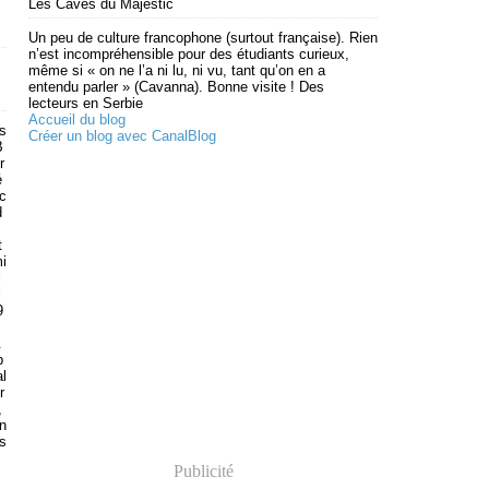
Les Caves du Majestic
Un peu de culture francophone (surtout française). Rien
n’est incompréhensible pour des étudiants curieux,
même si « on ne l’a ni lu, ni vu, tant qu’on en a
entendu parler » (Cavanna). Bonne visite ! Des
lecteurs en Serbie
Accueil du blog
s
Créer un blog avec CanalBlog
B
r
é
c
d
t
i
i
l
9
.
p
al
r
,
n
is
Publicité