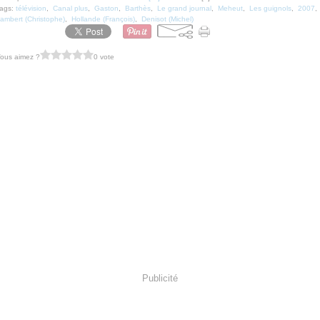
ags:
télévision
,
Canal plus
,
Gaston
,
Barthès
,
Le grand journal
,
Meheut
,
Les guignols
,
2007
,
ambert (Christophe)
,
Hollande (François)
,
Denisot (Michel)
ous aimez ?
0 vote
Publicité