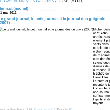
LES CAVES DU MAJESTIC
>
CATEGORIES
>
DENISOT (MICHEL)
denisot (michel)
21 mai 2012
Le grand journal, le petit journal et le journal des guignols
(2007)
Michel Deni
ot et Yann 
arthès, natu
ellement pr
sents dans 
et épisode 
e Bref, sont
deux anima
eurs des ém
ssions quot
diennes de 
a tranche 1
h 20h30 de
Canal Plus 
Le premier 
résente le t
k show le G
and Journal
suffisamme
t gentil et d
trayant...
osté par florianferre à 17:24 -
Commentaires [
…
]
- Permalien [
#
]