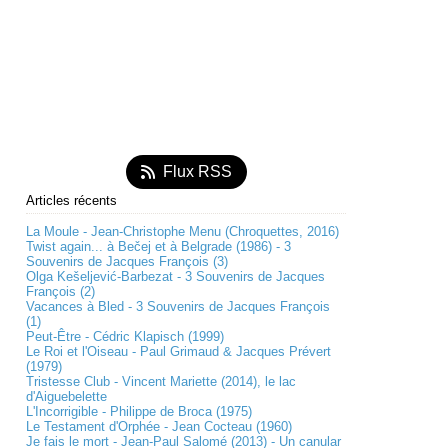
Flux RSS
Articles récents
La Moule - Jean-Christophe Menu (Chroquettes, 2016)
Twist again... à Bečej et à Belgrade (1986) - 3
Souvenirs de Jacques François (3)
Olga Kešeljević-Barbezat - 3 Souvenirs de Jacques
François (2)
Vacances à Bled - 3 Souvenirs de Jacques François
(1)
Peut-Être - Cédric Klapisch (1999)
Le Roi et l'Oiseau - Paul Grimaud & Jacques Prévert
(1979)
Tristesse Club - Vincent Mariette (2014), le lac
d'Aiguebelette
L'Incorrigible - Philippe de Broca (1975)
Le Testament d'Orphée - Jean Cocteau (1960)
Je fais le mort - Jean-Paul Salomé (2013) - Un canular