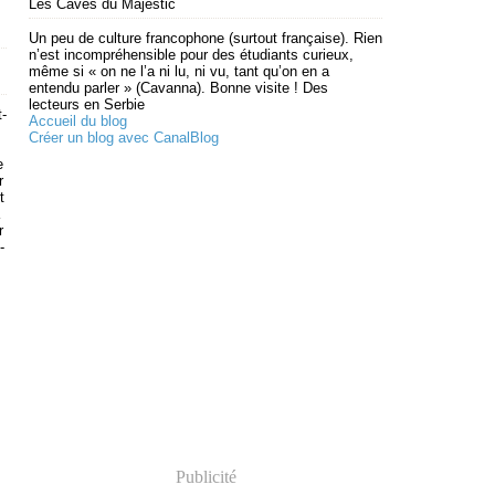
Les Caves du Majestic
Un peu de culture francophone (surtout française). Rien
n’est incompréhensible pour des étudiants curieux,
même si « on ne l’a ni lu, ni vu, tant qu’on en a
entendu parler » (Cavanna). Bonne visite ! Des
lecteurs en Serbie
-
Accueil du blog
Créer un blog avec CanalBlog
e
r
t
r
-
Publicité