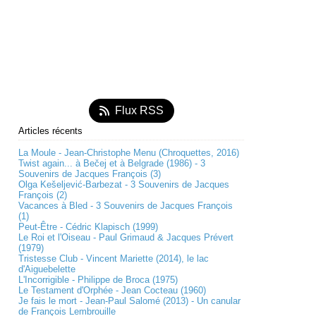
Flux RSS
Articles récents
La Moule - Jean-Christophe Menu (Chroquettes, 2016)
Twist again... à Bečej et à Belgrade (1986) - 3
Souvenirs de Jacques François (3)
Olga Kešeljević-Barbezat - 3 Souvenirs de Jacques
François (2)
Vacances à Bled - 3 Souvenirs de Jacques François
(1)
Peut-Être - Cédric Klapisch (1999)
Le Roi et l'Oiseau - Paul Grimaud & Jacques Prévert
(1979)
Tristesse Club - Vincent Mariette (2014), le lac
d'Aiguebelette
L'Incorrigible - Philippe de Broca (1975)
Le Testament d'Orphée - Jean Cocteau (1960)
Je fais le mort - Jean-Paul Salomé (2013) - Un canular
de François Lembrouille