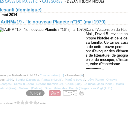
LES CAVES DU MAJESTIC
>
CATEGORIES
>
DESANTI (DOMINIQUE)
desanti (dominique)
5 mai 2014
l'AdHM#19 - "le nouveau Planète n°16" (mai 1970)
Dans l’Ascension du Haut
Mal , David B. revisite sa
propre histoire et celle de
sa famille. Certaines cas
s de cette œuvre permett
ont d'évoquer des élémen
s de littérature, de géogra
phie, de musique, d'histoi
e, voire d'ésotérisme. -----
-------------...
osté par florianferre à 14:33 -
Commentaires [
…
]
- Permalien [
#
]
ags:
1970
,
Bergier (Jacques)
,
Pauwels (Louis)
,
Planète (revue)
,
Lévy (René)
,
Ohsawa
Georges)
,
Corosi (Lucien)
,
Desanti (Dominique)
,
Geslin (Luc)
,
Le Bihan (Jean-Pierre)
,
Martin-
ubost (Paul)
,
Matzneff (Gabriel)
,
Smedt (Marc de)
,
Bramly (Serge)
,
van Vogt (A. E.)
ous aimez ?
0 vote