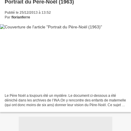
Portrait du Père-Noël (1963)
Publié le 25/12/2013 à 13:52
Par
florianferre
Le Père Noël a toujours été un mystère. Le document ci-dessous a été
déniché dans les archives de l’INA.On y rencontre des enfants de maternelle
(qui ont donc moins de six ans) donner leur vision du Père-Noël. Ce sujet de
Roger Benamou et Jean-Paul Thomas...