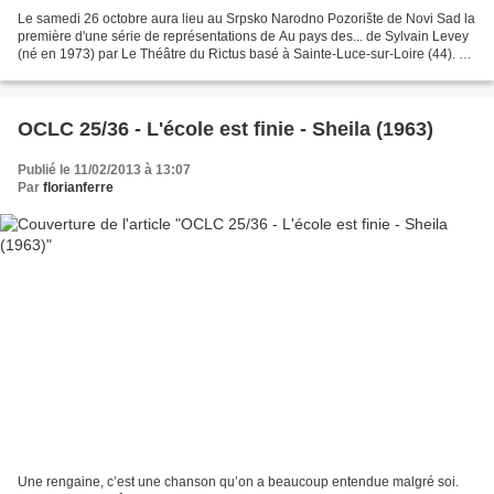
Le samedi 26 octobre aura lieu au Srpsko Narodno Pozorište de Novi Sad la
première d'une série de représentations de Au pays des... de Sylvain Levey
(né en 1973) par Le Théâtre du Rictus basé à Sainte-Luce-sur-Loire (44). On
les verra aussi à Sombor,...
OCLC 25/36 - L'école est finie - Sheila (1963)
Publié le 11/02/2013 à 13:07
Par
florianferre
Une rengaine, c’est une chanson qu’on a beaucoup entendue malgré soi.