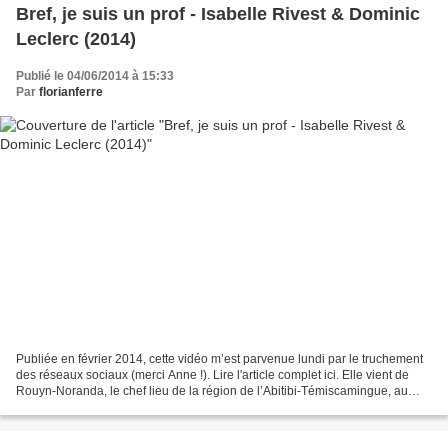
Bref, je suis un prof - Isabelle Rivest & Dominic
Leclerc (2014)
Publié le 04/06/2014 à 15:33
Par
florianferre
Publiée en février 2014, cette vidéo m’est parvenue lundi par le truchement
des réseaux sociaux (merci Anne !). Lire l'article complet ici. Elle vient de
Rouyn-Noranda, le chef lieu de la région de l’Abitibi-Témiscamingue, au
sud-ouest du Québec. Rouyn-Noranda...