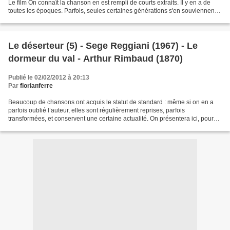
Le film On connaît la chanson en est rempli de courts extraits. Il y en a de
toutes les époques. Parfois, seules certaines générations s'en souviennent.
A priori, aucun français ne...
Le déserteur (5) - Sege Reggiani (1967) - Le
dormeur du val - Arthur Rimbaud (1870)
Publié le 02/02/2012 à 20:13
Par
florianferre
Beaucoup de chansons ont acquis le statut de standard : même si on en a
parfois oublié l’auteur, elles sont régulièrement reprises, parfois
transformées, et conservent une certaine actualité. On présentera ici, pour
les moins familiers des chansons francophones,...