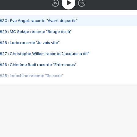
#30 : Eve Angeli raconte "Avant de partir"
#29 : MC Solaar raconte "Bouge de là"
28 : Lorie raconte "Je vais vite"
#27 : Christophe Willem raconte "Jacques a dit"
#26 : Chimène Badi raconte "Entre nous"
#25 : Indochine raconte "3e sexe"
#24 : Zaho raconte "C'est chelou"
#23 : Patrick Bruel raconte "Au café des délices"
#22 : Kyo raconte "Le chemin"
#21 : Nolwenn Leroy raconte "Cassé"
#20 : Patrick Hernandez raconte "Born to be alive"