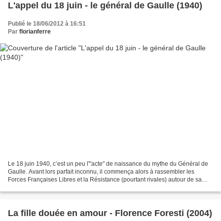
L'appel du 18 juin - le général de Gaulle (1940)
Publié le 18/06/2012 à 16:51
Par
florianferre
Le 18 juin 1940, c’est un peu l'"acte" de naissance du mythe du Général de
Gaulle. Avant lors parfait inconnu, il commença alors à rassembler les
Forces Françaises Libres et la Résistance (pourtant rivales) autour de sa
personne. Plus d’informations dans...
La fille douée en amour - Florence Foresti (2004)