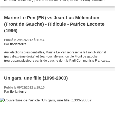
et Bruno Salomone (que l’on croise dans cet épisode de Bref) réalisaient
pour chaque ville une pastille...
Marine Le Pen (FN) vs Jean-Luc Mélenchon
(Front de Gauche) - Ridicule - Patrice Leconte
(1996)
Publié le 29/02/2012 à 11:54
Par
florianferre
Aux élections présidentielles, Marine Le Pen représente le Front National
(parti d'extrême droite) et Jean-Luc Mélenchon , le Front de gauche
(regroupant plusieurs partis de gauche dont le Parti Communiste Français).
Beaucoup de choses opposent ces deux...
Un gars, une fille (1999-2003)
Publié le 09/02/2012 à 19:10
Par
florianferre