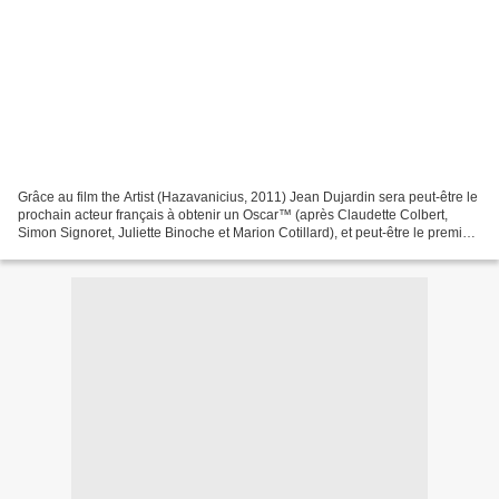
Grâce au film the Artist (Hazavanicius, 2011) Jean Dujardin sera peut-être le
prochain acteur français à obtenir un Oscar™ (après Claudette Colbert,
Simon Signoret, Juliette Binoche et Marion Cotillard), et peut-être le premier
acteur français à obtenir...