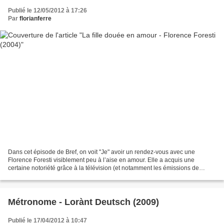
Publié le 12/05/2012 à 17:26
Par
florianferre
Dans cet épisode de Bref, on voit "Je" avoir un rendez-vous avec une
Florence Foresti visiblement peu à l’aise en amour. Elle a acquis une
certaine notoriété grâce à la télévision (et notamment les émissions de
Laurent Ruquier, diffusées sur France 2...
Métronome - Lorànt Deutsch (2009)
Publié le 17/04/2012 à 10:47