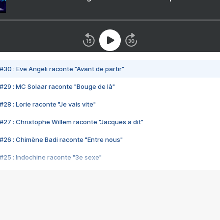
#30 : Eve Angeli raconte "Avant de partir"
#29 : MC Solaar raconte "Bouge de là"
28 : Lorie raconte "Je vais vite"
#27 : Christophe Willem raconte "Jacques a dit"
#26 : Chimène Badi raconte "Entre nous"
#25 : Indochine raconte "3e sexe"
#24 : Zaho raconte "C'est chelou"
#23 : Patrick Bruel raconte "Au café des délices"
#22 : Kyo raconte "Le chemin"