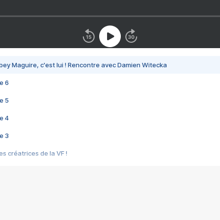
bey Maguire, c'est lui ! Rencontre avec Damien Witecka
e 6
e 5
e 4
e 3
s créatrices de la VF !
e 2
e 1
e Mektoub My Love arrive enfin ! Rencontre avec Shaïn Boumedine et Sal