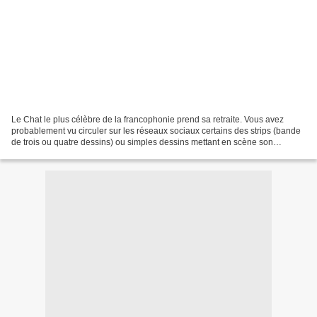
Le Chat le plus célèbre de la francophonie prend sa retraite. Vous avez
probablement vu circuler sur les réseaux sociaux certains des strips (bande
de trois ou quatre dessins) ou simples dessins mettant en scène son
"nonsense", sa philosophie et ses calembours....