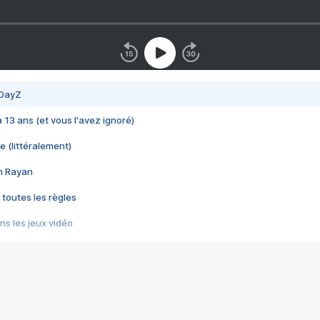
 DayZ
 a 13 ans (et vous l'avez ignoré)
e (littéralement)
im Rayan
 toutes les règles
s les jeux vidéo
us choquant de Rockstar ? - Le scandale BULLY
e plus moche de Steam
du RÊVE tourne au CAUCHEMAR