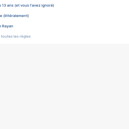
 a 13 ans (et vous l'avez ignoré)
e (littéralement)
im Rayan
 toutes les règles
s les jeux vidéo
us choquant de Rockstar ? - Le scandale BULLY
e plus moche de Steam
du RÊVE tourne au CAUCHEMAR
pendant 8 heures
it… à tort
umiliés par un jeu vidéo
ire - Final Fantasy 8