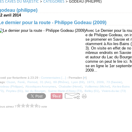
LES CAVES DU MAJESTIC
>
CATEGORIES
>
GODEAU (PHILIPPE)
godeau (philippe)
2 avril 2014
Le dernier pour la route - Philippe Godeau (2009)
Avec Le Dernier pour la rou
e de Philippe Godeau, on i
se promener en Savoie et 
otamment à Aix-les-Bains (
3). On visite en effet de no
mbreux endroits en Savoie
et autour du Lac du Bourge
comme on peut le lire ici. 
se en ligne le 1er septemb
2009...
osté par florianferre à 23:29 -
Commentaires [
…
]
- Permalien [
#
]
ags:
Cluzet
,
Ferré
,
Pernod
,
01 (Ain)
,
69 (Rhône)
,
Lyon (69)
,
1973
,
2009
,
73 (Savoie)
,
odeau (Philippe)
,
Alcooliques Anonymes
,
Chabalier (Hervé)
,
Vuillermoz (Michel)
,
Aix-les-Bains
73)
,
Peyrieu (01)
,
lac du Bourget
,
Sainte-Marie-d'Alvey (73)
,
Belley (01)
,
Viviers-du-lac (73)
ous aimez ?
0 vote