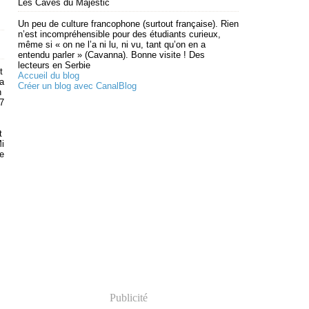
Les Caves du Majestic
Un peu de culture francophone (surtout française). Rien
n’est incompréhensible pour des étudiants curieux,
même si « on ne l’a ni lu, ni vu, tant qu’on en a
entendu parler » (Cavanna). Bonne visite ! Des
lecteurs en Serbie
t
Accueil du blog
ra
Créer un blog avec CanalBlog
n
7
t
Mi
re
Publicité