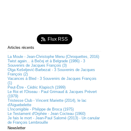
Flux RSS
Articles récents
La Moule - Jean-Christophe Menu (Chroquettes, 2016)
Twist again... à Bečej et à Belgrade (1986) - 3
Souvenirs de Jacques François (3)
Olga Kešeljević-Barbezat - 3 Souvenirs de Jacques
François (2)
Vacances à Bled - 3 Souvenirs de Jacques François
(1)
Peut-Être - Cédric Klapisch (1999)
Le Roi et l'Oiseau - Paul Grimaud & Jacques Prévert
(1979)
Tristesse Club - Vincent Mariette (2014), le lac
d'Aiguebelette
L'Incorrigible - Philippe de Broca (1975)
Le Testament d'Orphée - Jean Cocteau (1960)
Je fais le mort - Jean-Paul Salomé (2013) - Un canular
de François Lembrouille
Newsletter