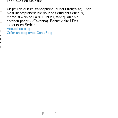
Les Caves du Majestic
Un peu de culture francophone (surtout française). Rien
n’est incompréhensible pour des étudiants curieux,
même si « on ne l’a ni lu, ni vu, tant qu’on en a
entendu parler » (Cavanna). Bonne visite ! Des
lecteurs en Serbie
1
Accueil du blog
l
Créer un blog avec CanalBlog
p
d
r
u
Publicité