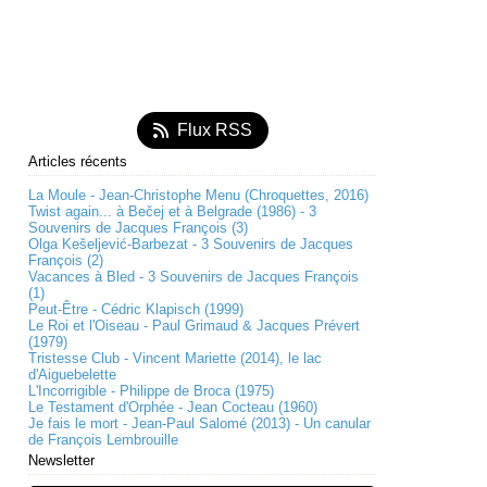
Flux RSS
Articles récents
La Moule - Jean-Christophe Menu (Chroquettes, 2016)
Twist again... à Bečej et à Belgrade (1986) - 3
Souvenirs de Jacques François (3)
Olga Kešeljević-Barbezat - 3 Souvenirs de Jacques
François (2)
Vacances à Bled - 3 Souvenirs de Jacques François
(1)
Peut-Être - Cédric Klapisch (1999)
Le Roi et l'Oiseau - Paul Grimaud & Jacques Prévert
(1979)
Tristesse Club - Vincent Mariette (2014), le lac
d'Aiguebelette
L'Incorrigible - Philippe de Broca (1975)
Le Testament d'Orphée - Jean Cocteau (1960)
Je fais le mort - Jean-Paul Salomé (2013) - Un canular
de François Lembrouille
Newsletter