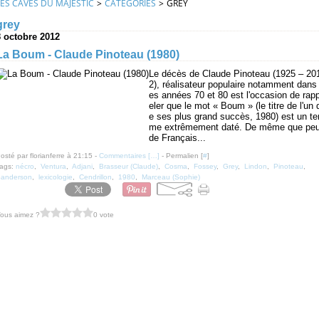
LES CAVES DU MAJESTIC
>
CATEGORIES
>
GREY
grey
8 octobre 2012
La Boum - Claude Pinoteau (1980)
Le décès de Claude Pinoteau (1925 – 20
2), réalisateur populaire notamment dans 
es années 70 et 80 est l'occasion de rap
eler que le mot « Boum » (le titre de l'un 
e ses plus grand succès, 1980) est un te
me extrêmement daté. De même que pe
de Français...
osté par florianferre à 21:15 -
Commentaires [
…
]
- Permalien [
#
]
ags:
nécro
,
Ventura
,
Adjani
,
Brasseur (Claude)
,
Cosma
,
Fossey
,
Grey
,
Lindon
,
Pinoteau
,
anderson
,
lexicologie
,
Cendrillon
,
1980
,
Marceau (Sophie)
ous aimez ?
0 vote