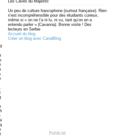
Les Caves du Majestic
Un peu de culture francophone (surtout française). Rien
n’est incompréhensible pour des étudiants curieux,
même si « on ne l’a ni lu, ni vu, tant qu’on en a
entendu parler » (Cavanna). Bonne visite ! Des
lecteurs en Serbie
Accueil du blog
Créer un blog avec CanalBlog
 d
r
s
r
p
s
e
a
x
g
u
h
s
oi
q
e
Publicité
t