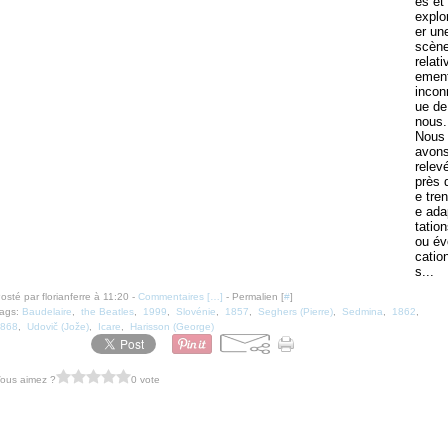
es et
explo
er un
scèn
relati
emen
incon
ue de
nous.
Nous
avon
relev
près 
e tren
e ada
tatio
ou év
catio
s...
osté par florianferre à 11:20 -
Commentaires [
…
]
- Permalien [
#
]
ags:
Baudelaire
,
the Beatles
,
1999
,
Slovénie
,
1857
,
Seghers (Pierre)
,
Sedmina
,
1862
,
868
,
Udovič (Jože)
,
Icare
,
Harisson (George)
ous aimez ?
0 vote