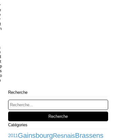
r
e
e
v
t
n
s
é
d
t
p
ns
o
n
Recherche
Catégories
Gainsbourg
Brassens
Resnais
2011