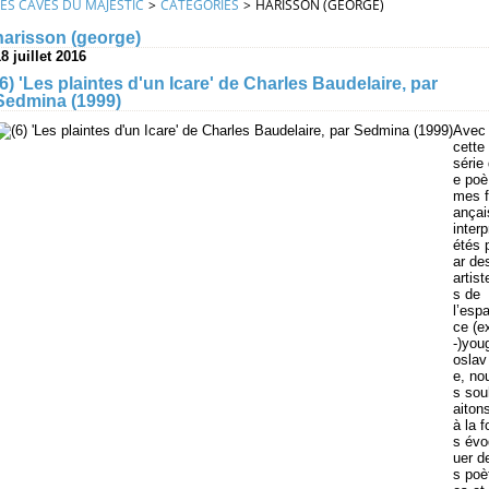
LES CAVES DU MAJESTIC
>
CATEGORIES
>
HARISSON (GEORGE)
harisson (george)
8 juillet 2016
(6) 'Les plaintes d'un Icare' de Charles Baudelaire, par
Sedmina (1999)
Avec
cette
série
e poè
mes f
ançai
interp
étés 
ar de
artist
s de
l’esp
ce (e
-)you
oslav
e, no
s sou
aiton
à la f
s évo
uer d
s poè