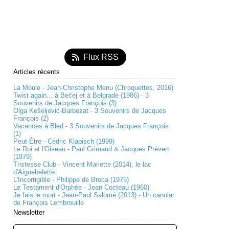
Flux RSS
Articles récents
La Moule - Jean-Christophe Menu (Chroquettes, 2016)
Twist again... à Bečej et à Belgrade (1986) - 3
Souvenirs de Jacques François (3)
Olga Kešeljević-Barbezat - 3 Souvenirs de Jacques
François (2)
Vacances à Bled - 3 Souvenirs de Jacques François
(1)
Peut-Être - Cédric Klapisch (1999)
Le Roi et l'Oiseau - Paul Grimaud & Jacques Prévert
(1979)
Tristesse Club - Vincent Mariette (2014), le lac
d'Aiguebelette
L'Incorrigible - Philippe de Broca (1975)
Le Testament d'Orphée - Jean Cocteau (1960)
Je fais le mort - Jean-Paul Salomé (2013) - Un canular
de François Lembrouille
Newsletter