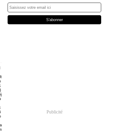
d
i
lt
e
1
)
éj
u
c
Publicité
i
o
’a
m