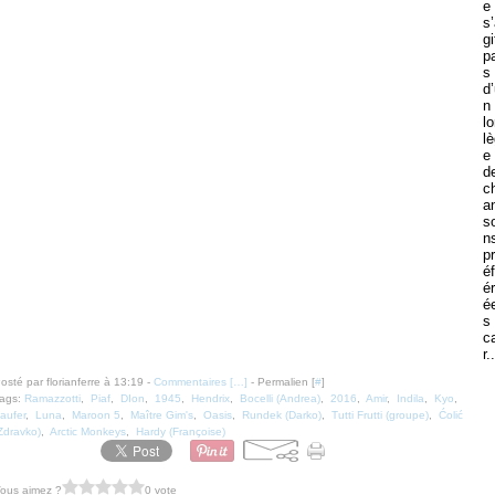
e
s
gi
p
s
d
n 
lo
l
e
d
c
a
s
n
pr
éf
ér
é
s
c
r.
osté par florianferre à 13:19 -
Commentaires [
…
]
- Permalien [
#
]
ags:
Ramazzotti
,
Piaf
,
DIon
,
1945
,
Hendrix
,
Bocelli (Andrea)
,
2016
,
Amir
,
Indila
,
Kyo
,
aufer
,
Luna
,
Maroon 5
,
Maître Gim's
,
Oasis
,
Rundek (Darko)
,
Tutti Frutti (groupe)
,
Ćolić
Zdravko)
,
Arctic Monkeys
,
Hardy (Françoise)
ous aimez ?
0 vote