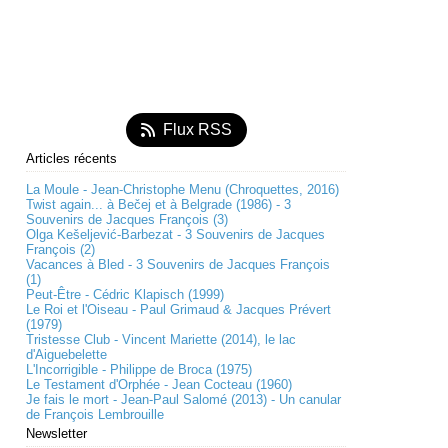
Flux RSS
Articles récents
La Moule - Jean-Christophe Menu (Chroquettes, 2016)
Twist again... à Bečej et à Belgrade (1986) - 3
Souvenirs de Jacques François (3)
Olga Kešeljević-Barbezat - 3 Souvenirs de Jacques
François (2)
Vacances à Bled - 3 Souvenirs de Jacques François
(1)
Peut-Être - Cédric Klapisch (1999)
Le Roi et l'Oiseau - Paul Grimaud & Jacques Prévert
(1979)
Tristesse Club - Vincent Mariette (2014), le lac
d'Aiguebelette
L'Incorrigible - Philippe de Broca (1975)
Le Testament d'Orphée - Jean Cocteau (1960)
Je fais le mort - Jean-Paul Salomé (2013) - Un canular
de François Lembrouille
Newsletter