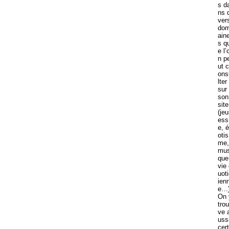
s d
ns 
ver
do
ain
s q
e l’
n p
ut c
ons
lter
sur
son
site
(je
ess
e, é
otis
me,
mus
que
vie
uot
ien
e…)
On 
trou
ve 
uss
cert