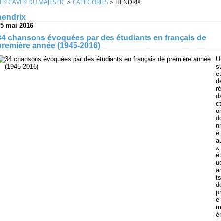
LES CAVES DU MAJESTIC
>
CATEGORIES
>
HENDRIX
hendrix
25 mai 2016
34 chansons évoquées par des étudiants en français de
première année (1945-2016)
U
s
et
d
ré
d
ct
o
d
n
é
a
x
ét
u
a
ts
d
pr
e
m
èr