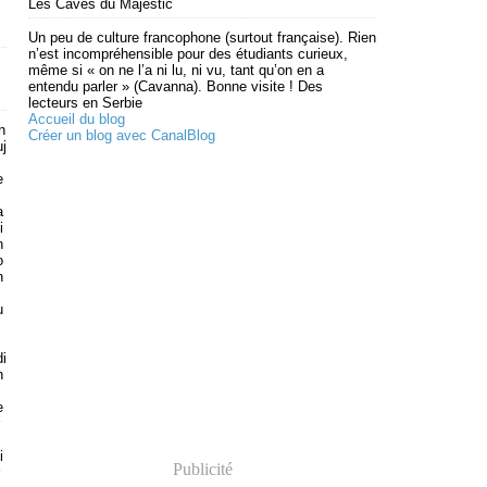
Les Caves du Majestic
Un peu de culture francophone (surtout française). Rien
n’est incompréhensible pour des étudiants curieux,
même si « on ne l’a ni lu, ni vu, tant qu’on en a
entendu parler » (Cavanna). Bonne visite ! Des
lecteurs en Serbie
Accueil du blog
n
Créer un blog avec CanalBlog
uj
e
a
i
n
o
n
u
di
n
e
i
Publicité