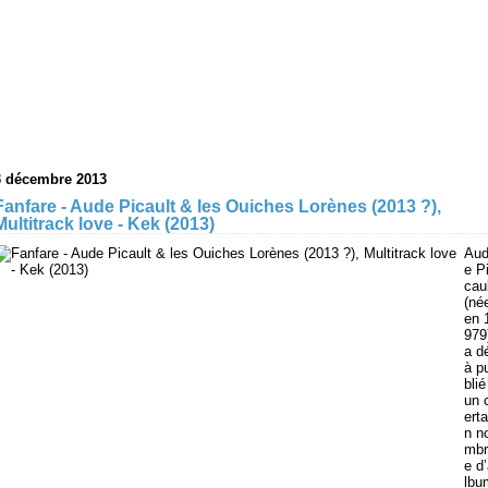
3 décembre 2013
Fanfare - Aude Picault & les Ouiches Lorènes (2013 ?),
Multitrack love - Kek (2013)
Au
e P
cau
(né
en 
979
a d
à p
blié
un 
erta
n n
mbr
e d
lbu