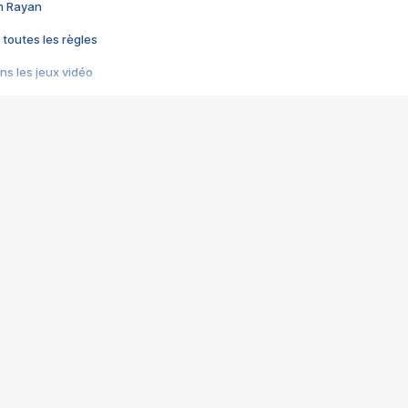
im Rayan
 toutes les règles
s les jeux vidéo
us choquant de Rockstar ? - Le scandale BULLY
e plus moche de Steam
du RÊVE tourne au CAUCHEMAR
pendant 8 heures
it… à tort
umiliés par un jeu vidéo
ire - Final Fantasy 8
ti un empire - Age of Empires
story DOFUS
tard, il crée l'un des pires jeux de tous les temps, MindsEye.