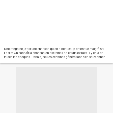
Une rengaine, c’est une chanson qu’on a beaucoup entendue malgré soi.
Le film On connaît la chanson en est rempli de courts extraits. Il y en a de
toutes les époques. Parfois, seules certaines générations s'en souviennent.
A priori, aucun français ne...