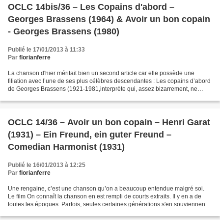
OCLC 14bis/36 – Les Copains d'abord –
Georges Brassens (1964) & Avoir un bon copain
- Georges Brassens (1980)
Publié le 17/01/2013 à 11:33
Par
florianferre
La chanson d'hier méritait bien un second article car elle possède une
filiation avec l’une de ses plus célèbres descendantes : Les copains d’abord
de Georges Brassens (1921-1981,interprète qui, assez bizarrement, ne
figure pas dans le film de Resnais)....
OCLC 14/36 – Avoir un bon copain – Henri Garat
(1931) – Ein Freund, ein guter Freund –
Comedian Harmonist (1931)
Publié le 16/01/2013 à 12:25
Par
florianferre
Une rengaine, c’est une chanson qu’on a beaucoup entendue malgré soi.
Le film On connaît la chanson en est rempli de courts extraits. Il y en a de
toutes les époques. Parfois, seules certaines générations s'en souviennent.
A priori, aucun français ne...