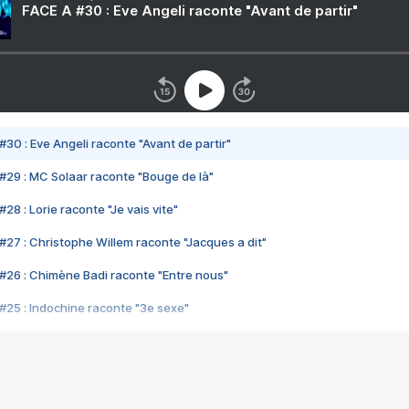
FACE A #30 : Eve Angeli raconte "Avant de partir"
#30 : Eve Angeli raconte "Avant de partir"
#29 : MC Solaar raconte "Bouge de là"
28 : Lorie raconte "Je vais vite"
#27 : Christophe Willem raconte "Jacques a dit"
#26 : Chimène Badi raconte "Entre nous"
#25 : Indochine raconte "3e sexe"
#24 : Zaho raconte "C'est chelou"
#23 : Patrick Bruel raconte "Au café des délices"
#22 : Kyo raconte "Le chemin"