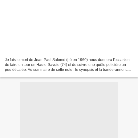
Je fais le mort de Jean-Paul Salomé (né en 1960) nous donnera l'occasion
de faire un tour en Haute-Savoie (74) et de suivre une quête policière un
peu décalée. Au sommaire de cette note : le synopsis et la bande-annonce
Un autre aspect de la carrière...