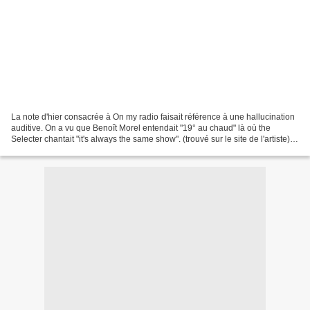
La note d'hier consacrée à On my radio faisait référence à une hallucination
auditive. On a vu que Benoît Morel entendait "19° au chaud" là où the
Selecter chantait "it's always the same show". (trouvé sur le site de l'artiste)
Dans le même ordre d'idée,...