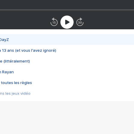
 DayZ
 a 13 ans (et vous l'avez ignoré)
e (littéralement)
im Rayan
 toutes les règles
s les jeux vidéo
us choquant de Rockstar ? - Le scandale BULLY
e plus moche de Steam
du RÊVE tourne au CAUCHEMAR