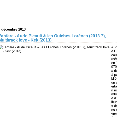
3 décembre 2013
Fanfare - Aude Picault & les Ouiches Lorènes (2013 ?),
Multitrack love - Kek (2013)
Au
e P
cau
(né
en 
979
a d
à p
blié
un 
erta
n n
mbr
e d
lbu
s d
ns 
ver