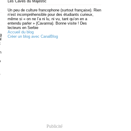
Les Caves du Majestic
Un peu de culture francophone (surtout française). Rien
n’est incompréhensible pour des étudiants curieux,
même si « on ne l’a ni lu, ni vu, tant qu’on en a
entendu parler » (Cavanna). Bonne visite ! Des
lecteurs en Serbie
Accueil du blog
 g
Créer un blog avec CanalBlog
l
t
m
b
e
Publicité