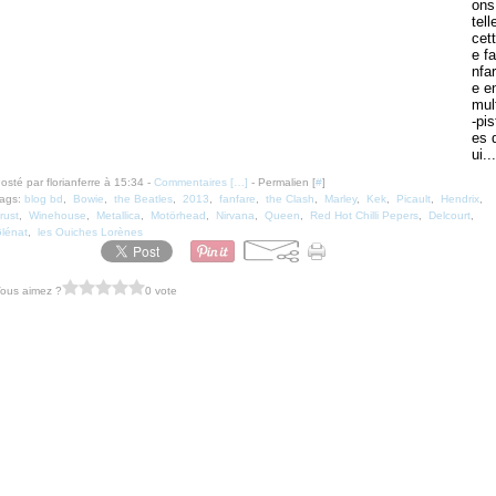
ons
tell
cett
e fa
nfar
e e
mul
-pis
es 
ui...
osté par florianferre à 15:34 -
Commentaires [
…
]
- Permalien [
#
]
ags:
blog bd
,
Bowie
,
the Beatles
,
2013
,
fanfare
,
the Clash
,
Marley
,
Kek
,
Picault
,
Hendrix
,
rust
,
Winehouse
,
Metallica
,
Motörhead
,
Nirvana
,
Queen
,
Red Hot Chilli Pepers
,
Delcourt
,
lénat
,
les Ouiches Lorènes
ous aimez ?
0 vote