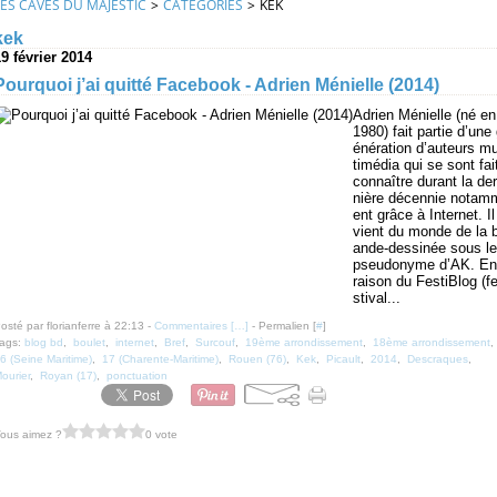
LES CAVES DU MAJESTIC
>
CATEGORIES
>
KEK
kek
9 février 2014
Pourquoi j’ai quitté Facebook - Adrien Ménielle (2014)
Adrien Ménielle (né en
1980) fait partie d’une
énération d’auteurs mu
timédia qui se sont fai
connaître durant la der
nière décennie notam
ent grâce à Internet. Il
vient du monde de la 
ande-dessinée sous le
pseudonyme d’AK. En
raison du FestiBlog (f
stival...
osté par florianferre à 22:13 -
Commentaires [
…
]
- Permalien [
#
]
ags:
blog bd
,
boulet
,
internet
,
Bref
,
Surcouf
,
19ème arrondissement
,
18ème arrondissement
,
6 (Seine Maritime)
,
17 (Charente-Maritime)
,
Rouen (76)
,
Kek
,
Picault
,
2014
,
Descraques
,
ourier
,
Royan (17)
,
ponctuation
ous aimez ?
0 vote