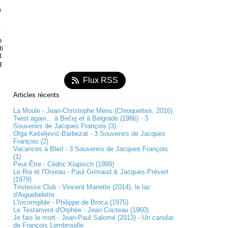
e
n
ti
t
q
Flux RSS
Articles récents
La Moule - Jean-Christophe Menu (Chroquettes, 2016)
Twist again... à Bečej et à Belgrade (1986) - 3
Souvenirs de Jacques François (3)
Olga Kešeljević-Barbezat - 3 Souvenirs de Jacques
François (2)
Vacances à Bled - 3 Souvenirs de Jacques François
(1)
Peut-Être - Cédric Klapisch (1999)
Le Roi et l'Oiseau - Paul Grimaud & Jacques Prévert
(1979)
Tristesse Club - Vincent Mariette (2014), le lac
d'Aiguebelette
L'Incorrigible - Philippe de Broca (1975)
Le Testament d'Orphée - Jean Cocteau (1960)
Je fais le mort - Jean-Paul Salomé (2013) - Un canular
de François Lembrouille