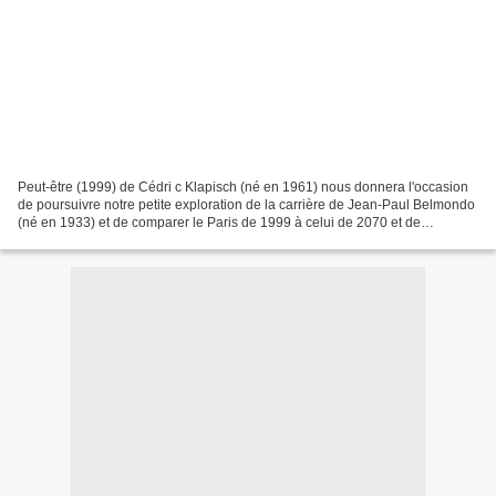
Peut-être (1999) de Cédri c Klapisch (né en 1961) nous donnera l'occasion
de poursuivre notre petite exploration de la carrière de Jean-Paul Belmondo
(né en 1933) et de comparer le Paris de 1999 à celui de 2070 et de
comparer un réveillon de l'an 2000...