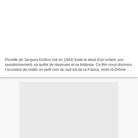
Ponette de Jacques Doillon (né en 1944) traite le deuil d'un enfant, son
questionnement, sa quête de réponses et sa tristesse. Ce film nous donnera
l’occasion de visiter un petit coin du sud est de la France, entre la Drôme
(26) et le Vaucluse (84), entre...