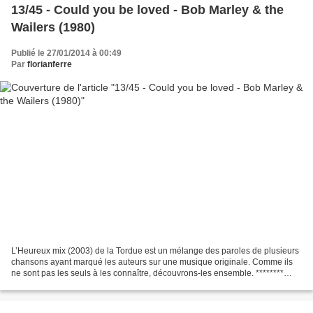
13/45 - Could you be loved - Bob Marley & the
Wailers (1980)
Publié le 27/01/2014 à 00:49
Par
florianferre
L’Heureux mix (2003) de la Tordue est un mélange des paroles de plusieurs
chansons ayant marqué les auteurs sur une musique originale. Comme ils
ne sont pas les seuls à les connaître, découvrons-les ensemble. ********
L’Heureux-mix nous a déjà donné l’occasion...