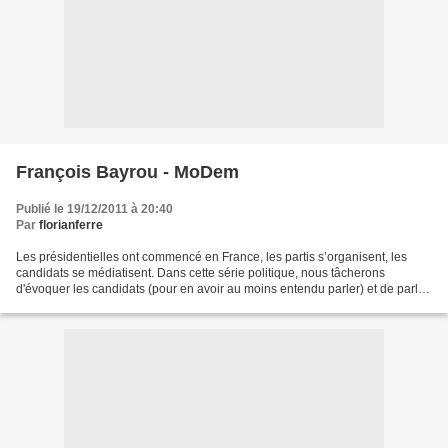
François Bayrou - MoDem
Publié le 19/12/2011 à 20:40
Par
florianferre
Les présidentielles ont commencé en France, les partis s’organisent, les
candidats se médiatisent. Dans cette série politique, nous tâcherons
d'évoquer les candidats (pour en avoir au moins entendu parler) et de parler
des élections en général. François...