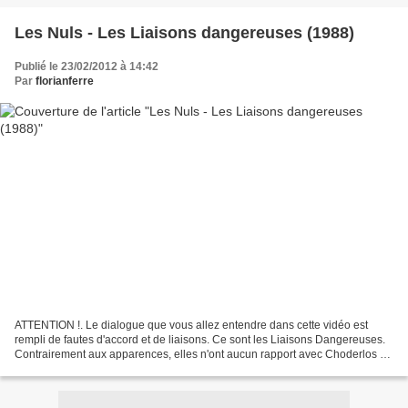
Les Nuls - Les Liaisons dangereuses (1988)
Publié le 23/02/2012 à 14:42
Par
florianferre
ATTENTION !. Le dialogue que vous allez entendre dans cette vidéo est
rempli de fautes d'accord et de liaisons. Ce sont les Liaisons Dangereuses.
Contrairement aux apparences, elles n'ont aucun rapport avec Choderlos de
Laclos (1741-1803). Il NE faut...