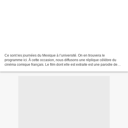
Ce sont les journées du Mexique à l’université. On en trouvera le
programme ici. À cette occasion, nous diffusons une réplique célèbre du
cinéma comique français. Le film dont elle est extraite est une parodie de
thriller situé à Cannes. La séquence ci-dessous...