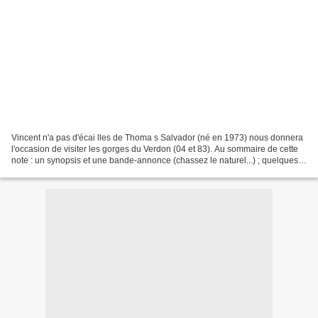
Vincent n'a pas d'écai lles de Thoma s Salvador (né en 1973) nous donnera
l'occasion de visiter les gorges du Verdon (04 et 83). Au sommaire de cette
note : un synopsis et une bande-annonce (chassez le naturel...) ; quelques
“super-héros” français. ***********...