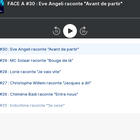
FACE A #30 : Eve Angeli raconte "Avant de partir"
#30 : Eve Angeli raconte "Avant de partir"
#29 : MC Solaar raconte "Bouge de là"
28 : Lorie raconte "Je vais vite"
#27 : Christophe Willem raconte "Jacques a dit"
#26 : Chimène Badi raconte "Entre nous"
#25 : Indochine raconte "3e sexe"
#24 : Zaho raconte "C'est chelou"
#23 : Patrick Bruel raconte "Au café des délices"
#22 : Kyo raconte "Le chemin"