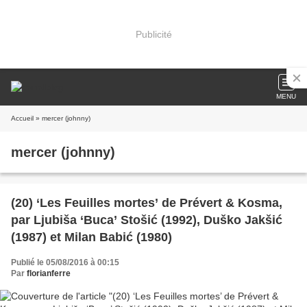
Publicité
MENU
Accueil
» mercer (johnny)
mercer (johnny)
(20) ‘Les Feuilles mortes’ de Prévert & Kosma,
par Ljubiša ‘Buca’ Stošić (1992), Duško Jakšić
(1987) et Milan Babić (1980)
Publié le 05/08/2016 à 00:15
Par
florianferre