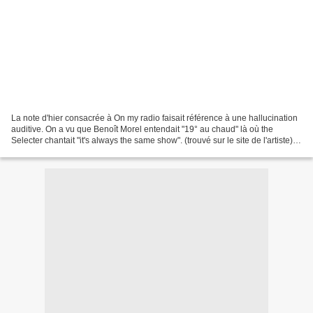
La note d'hier consacrée à On my radio faisait référence à une hallucination
auditive. On a vu que Benoît Morel entendait "19° au chaud" là où the
Selecter chantait "it's always the same show". (trouvé sur le site de l'artiste)
Dans le même ordre d'idée,...