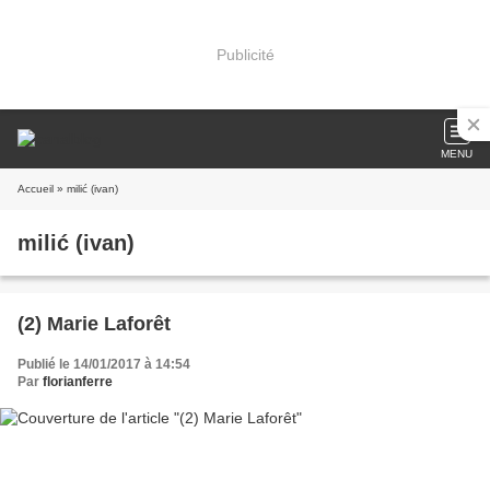
Publicité
MENU
Accueil
» milić (ivan)
milić (ivan)
(2) Marie Laforêt
Publié le 14/01/2017 à 14:54
Par
florianferre