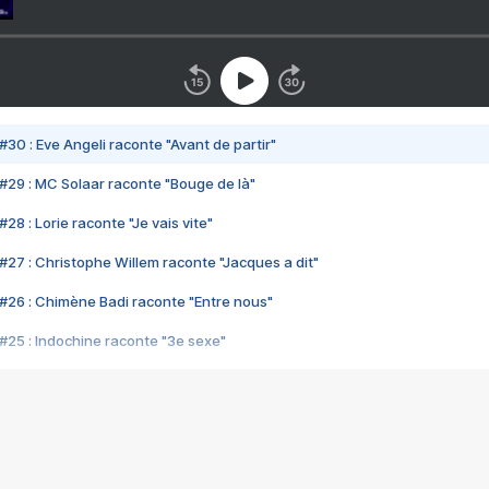
#30 : Eve Angeli raconte "Avant de partir"
#29 : MC Solaar raconte "Bouge de là"
28 : Lorie raconte "Je vais vite"
#27 : Christophe Willem raconte "Jacques a dit"
#26 : Chimène Badi raconte "Entre nous"
#25 : Indochine raconte "3e sexe"
#24 : Zaho raconte "C'est chelou"
#23 : Patrick Bruel raconte "Au café des délices"
#22 : Kyo raconte "Le chemin"